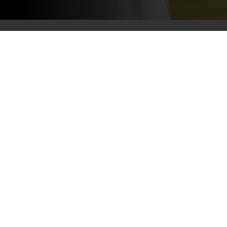
VIDEOD
VAADAKE MEIE UUSIMAID VIDEOSID
Mängi video
Veebis 24/7
Eksklusiivsed pakkumised
Inspireerivad retseptid
Klientide ülevaated
Uudised ja trendid