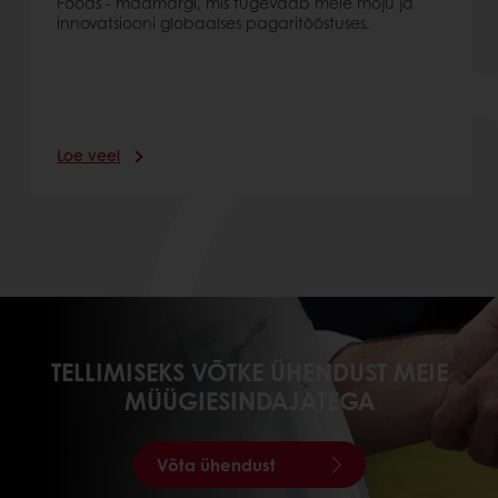
Foods - maamärgi, mis tugevdab meie mõju ja
innovatsiooni globaalses pagaritööstuses.
Loe veel
TELLIMISEKS VÕTKE ÜHENDUST MEIE
MÜÜGIESINDAJATEGA
Võta ühendust