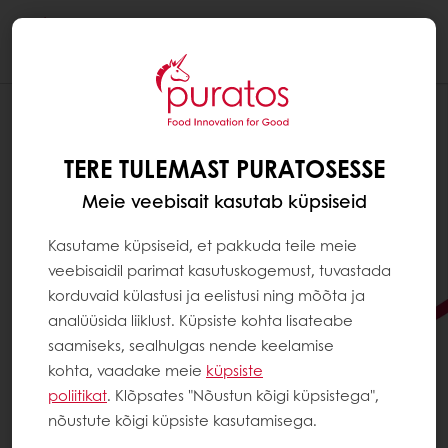
Togg
navi
TERE TULEMAST PURATOSESSE
Meie veebisait kasutab küpsiseid
Kasutame küpsiseid, et pakkuda teile meie
veebisaidil parimat kasutuskogemust, tuvastada
korduvaid külastusi ja eelistusi ning mõõta ja
analüüsida liiklust. Küpsiste kohta lisateabe
saamiseks, sealhulgas nende keelamise
kohta, vaadake meie
küpsiste
poliitikat
. Klõpsates "Nõustun kõigi küpsistega",
KAS OTSID VÕIMALUSI
nõustute kõigi küpsiste kasutamisega.
KUIDAS OMA