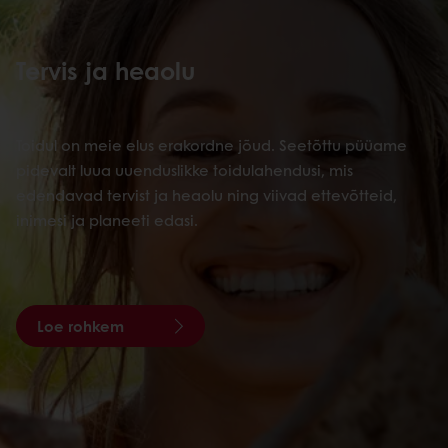
Tervis ja heaolu
Toidul on meie elus erakordne jõud. Seetõttu püüame
pidevalt luua uuenduslikke toidulahendusi, mis
edendavad tervist ja heaolu ning viivad ettevõtteid,
inimesi ja planeeti edasi.
Loe rohkem