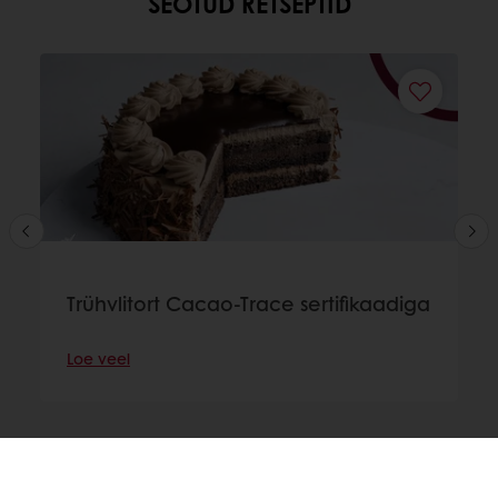
SEOTUD RETSEPTID
Trühvlitort Cacao-Trace sertifikaadiga
Loe veel
Veebis 24/7
Eksklusiivsed pakkumised