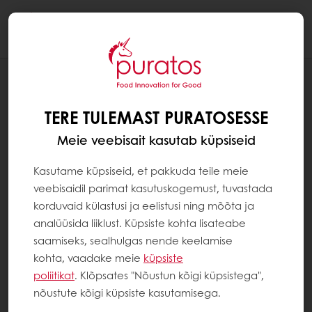
Togg
navi
RETSEPTID
KRÕBE KÜPSIS SARAPUUPÄHKLI
TERE TULEMAST PURATOSESSE
LISANDIGA CACAO-TRACE
SERTIFIKAADIGA
Meie veebisait kasutab küpsiseid
Kasutame küpsiseid, et pakkuda teile meie
veebisaidil parimat kasutuskogemust, tuvastada
korduvaid külastusi ja eelistusi ning mõõta ja
analüüsida liiklust. Küpsiste kohta lisateabe
saamiseks, sealhulgas nende keelamise
kohta, vaadake meie
küpsiste
poliitikat
. Klõpsates "Nõustun kõigi küpsistega",
nõustute kõigi küpsiste kasutamisega.