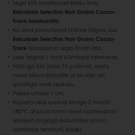
Sega kõik koostisosad kokku ilma
Belcolade Selection Noir Grains Cacao-
Trace šokolaadita
.
Kui oled saavutanud ühtlase taigna, lisa
Belcolade Selection Noir Grains Cacao-
Trace
šokolaad ja sega õrnalt läbi.
Lase taignal 1 tund külmkapis taheneda.
Võta iga tüki jaoks 75 g tainast, aseta
need silikoonplaadile ja silu käe või
spaatliga veidi lapikuks..
Paksus umbes 1 cm.
Küpseta neid suletud siibriga 5 minutit
180°C ahjus ja vormi need roostevabast
terasest rõngaga (kasutades ümara
vormimise tehnikat) ilusaks