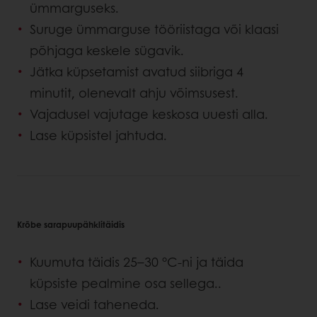
ümmarguseks.
Suruge ümmarguse tööriistaga või klaasi
põhjaga keskele sügavik.
Jätka küpsetamist avatud siibriga 4
minutit, olenevalt ahju võimsusest.
Vajadusel vajutage keskosa uuesti alla.
Lase küpsistel jahtuda.
Krõbe sarapuupähklitäidis
Kuumuta täidis 25–30 °C-ni ja täida
küpsiste pealmine osa sellega..
Lase veidi taheneda.