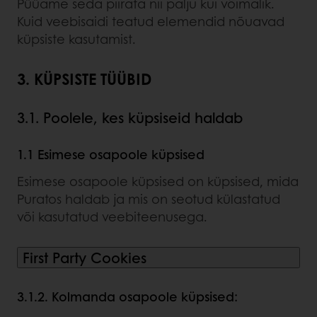
Püüame seda piirata nii palju kui võimalik.
Kuid veebisaidi teatud elemendid nõuavad
küpsiste kasutamist.
3. KÜPSISTE TÜÜBID
3.1. Poolele, kes küpsiseid haldab
1.1 Esimese osapoole küpsised
Esimese osapoole küpsised on küpsised, mida
Puratos haldab ja mis on seotud külastatud
või kasutatud veebiteenusega.
First Party Cookies
3.1.2. Kolmanda osapoole küpsised: