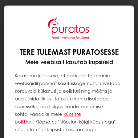
Togg
navi
SÜSTEEMI LEHEKÜLJED
KÜPSISTE POLIITIKA
TERE TULEMAST PURATOSESSE
Meie veebisait kasutab küpsiseid
Kasutame küpsiseid, et pakkuda teile meie
veebisaidil parimat kasutuskogemust, tuvastada
korduvaid külastusi ja eelistusi ning mõõta ja
analüüsida liiklust. Küpsiste kohta lisateabe
saamiseks, sealhulgas nende keelamise
kohta, vaadake meie
küpsiste
poliitikat
. Klõpsates "Nõustun kõigi küpsistega",
nõustute kõigi küpsiste kasutamisega.