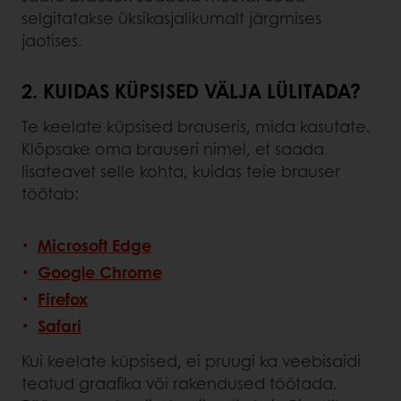
selgitatakse üksikasjalikumalt järgmises
jaotises.
2. KUIDAS KÜPSISED VÄLJA LÜLITADA?
Te keelate küpsised brauseris, mida kasutate.
Klõpsake oma brauseri nimel, et saada
lisateavet selle kohta, kuidas teie brauser
töötab:
Microsoft Edge
Google Chrome
Firefox
Safari
Kui keelate küpsised, ei pruugi ka veebisaidi
teatud graafika või rakendused töötada.