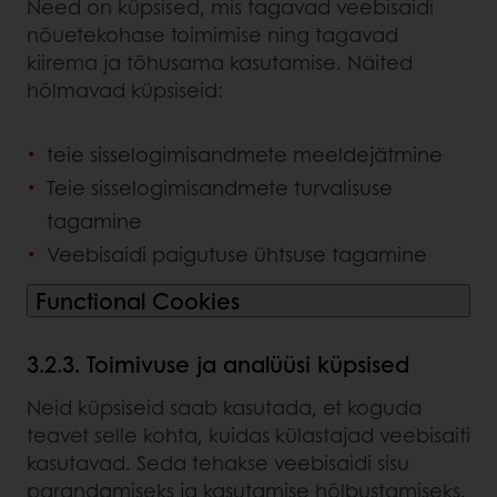
Need on küpsised, mis tagavad veebisaidi
nõuetekohase toimimise ning tagavad
kiirema ja tõhusama kasutamise. Näited
hõlmavad küpsiseid:
teie sisselogimisandmete meeldejätmine
Teie sisselogimisandmete turvalisuse
tagamine
Veebisaidi paigutuse ühtsuse tagamine
Functional Cookies
3.2.3. Toimivuse ja analüüsi küpsised
Neid küpsiseid saab kasutada, et koguda
teavet selle kohta, kuidas külastajad veebisaiti
kasutavad. Seda tehakse veebisaidi sisu
parandamiseks ja kasutamise hõlbustamiseks.