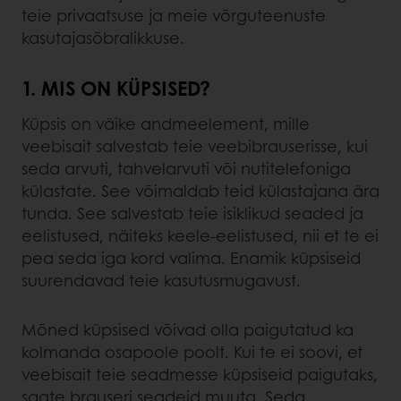
teie privaatsuse ja meie võrguteenuste
kasutajasõbralikkuse.
1. MIS ON KÜPSISED?
Küpsis on väike andmeelement, mille
veebisait salvestab teie veebibrauserisse, kui
seda arvuti, tahvelarvuti või nutitelefoniga
külastate. See võimaldab teid külastajana ära
tunda. See salvestab teie isiklikud seaded ja
eelistused, näiteks keele-eelistused, nii et te ei
pea seda iga kord valima. Enamik küpsiseid
suurendavad teie kasutusmugavust.
Mõned küpsised võivad olla paigutatud ka
kolmanda osapoole poolt. Kui te ei soovi, et
veebisait teie seadmesse küpsiseid paigutaks,
saate brauseri seadeid muuta. Seda