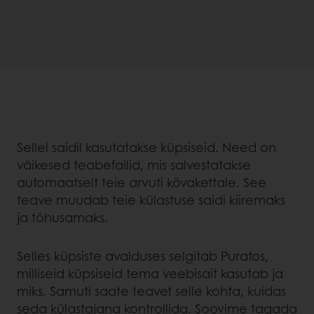
Sellel saidil kasutatakse küpsiseid. Need on
väikesed teabefailid, mis salvestatakse
automaatselt teie arvuti kõvakettale. See
teave muudab teie külastuse saidi kiiremaks
ja tõhusamaks.
Selles küpsiste avalduses selgitab Puratos,
milliseid küpsiseid tema veebisait kasutab ja
miks. Samuti saate teavet selle kohta, kuidas
seda külastajana kontrollida. Soovime tagada