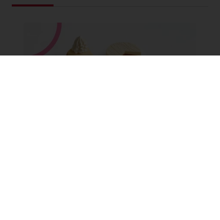
Juustukook: klassikalise
Ameerika magustoidu ajalugu
Avastage lugu, mida juustukook peab
rääkima ja liituge meiega, kui uurime
erinevaid variatsioone, millele see
inspiratsiooniks on. Alates klassikalisest
maailma võluvast retseptist kuni
loominguliste, tervislikumate ja