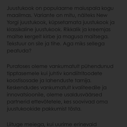
Juustukook on populaarne maiuspala kogu
maailmas. Variante on mitu, näiteks New
Yorgi juustukook, küpsetamata juustukook ja
klassikaline juustukook. Rikkalik ja kreemjas
maitse kergelt kirbe ja magusa maitsega.
Tekstuur on sile ja tihe. Aga miks sellega
peatuda?
Puratoses oleme vankumatult pühendunud
tipptasemele kui juhtiv kondiitritoodete
koostisosade ja lahenduste tarnija.
Keskendudes vankumatult kvaliteedile ja
innovatsioonile, oleme usaldusväärsed
partnerid ettevõtetele, kes soovivad oma
juustukookide pakkumist tõsta.
Liituge meiega, kui uurime erinevaid