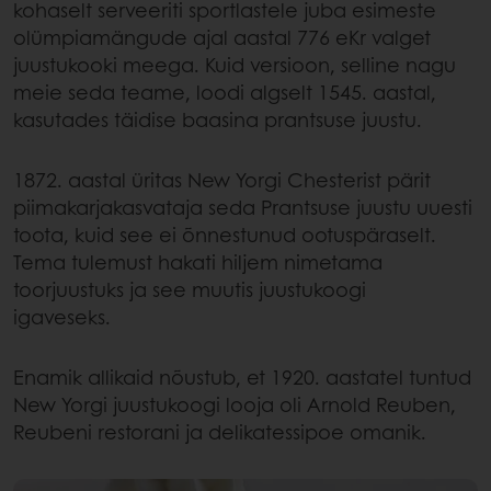
kohaselt serveeriti sportlastele juba esimeste
olümpiamängude ajal aastal 776 eKr valget
juustukooki meega. Kuid versioon, selline nagu
meie seda teame, loodi algselt 1545. aastal,
kasutades täidise baasina prantsuse juustu.
1872. aastal üritas New Yorgi Chesterist pärit
piimakarjakasvataja seda Prantsuse juustu uuesti
toota, kuid see ei õnnestunud ootuspäraselt.
Tema tulemust hakati hiljem nimetama
toorjuustuks ja see muutis juustukoogi
igaveseks.
Enamik allikaid nõustub, et 1920. aastatel tuntud
New Yorgi juustukoogi looja oli Arnold Reuben,
Reubeni restorani ja delikatessipoe omanik.