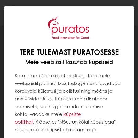
Togg
navi
TERE TULEMAST PURATOSESSE
Meie veebisait kasutab küpsiseid
Kasutame küpsiseid, et pakkuda teile meie
veebisaidil parimat kasutuskogemust, tuvastada
korduvaid külastusi ja eelistusi ning mõõta ja
analüüsida liiklust. Küpsiste kohta lisateabe
saamiseks, sealhulgas nende keelamise
kohta, vaadake meie
küpsiste
poliitikat
. Klõpsates "Nõustun kõigi küpsistega",
nõustute kõigi küpsiste kasutamisega.