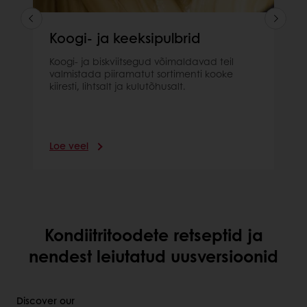
Koogi- ja keeksipulbrid
Koogi- ja biskviitsegud võimaldavad teil
valmistada piiramatut sortimenti kooke
kiiresti, lihtsalt ja kulutõhusalt.
Loe veel
Kondiitritoodete retseptid ja
nendest leiutatud uusversioonid
Discover our