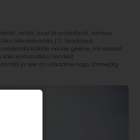
alt, ninalt, suust ja soolestikust. Inimese
stiku mikrobioomiks [1]. Teadlased
ja omakorda kõikide nende geene, mis elavad
s kaks kolmandikku nendest
iprofiili ja see on unikaalne nagu sõrmejälg