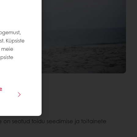
kogemust,
t. Küpsiste
e meie
psiste
e
ee on seotud toidu seedimise ja toitainete