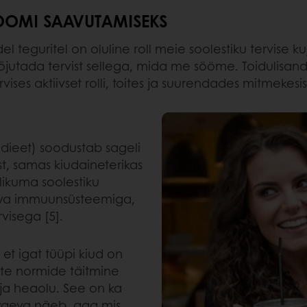
IOOMI SAAVUTAMISEKS
teguritel on oluline roll meie soolestiku tervise kujun
õjutada tervist sellega, mida me sööme. Toidulisan
ses aktiivset rolli, toites ja suurendades mitmekesisu
dieet) soodustab sageli
ist, samas kiudaineterikas
likuma soolestiku
miva immuunsüsteemiga,
visega [5].
t igat tüüpi kiud on
ste normide täitmine
ja heaolu. See on ka
vaeva näeb, aga mis