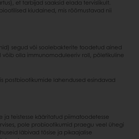
s), et tarbijad saaksid elada tervislikult.
biootilised kiudained, mis rõõmustavad nii
nid) segud või soolebakterite toodetud ained
 võib olla immunomoduleeriv roll, põletikuline
iis postbiootikumide lahendused esindavad
e ja teistesse kääritatud piimatoodetesse
tervises, pole probiootikumid praegu veel ühegi
useid läbivad tõsise ja pikaajalise