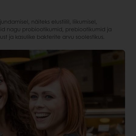
damisel, näiteks elustiilil, liikumisel,
did nagu probiootikumid, prebiootikumid ja
st ja kasulike bakterite arvu soolestikus.