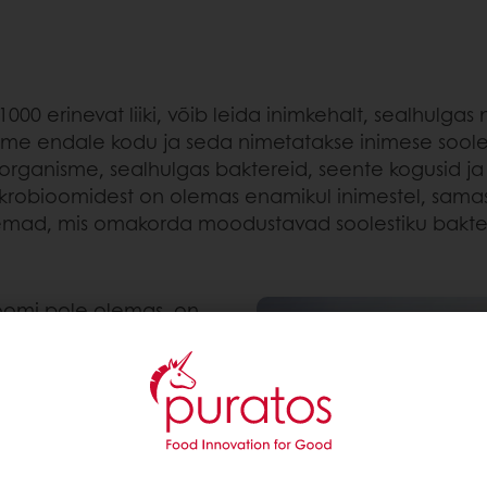
erinevat liiki, võib leida inimkehalt, sealhulgas nah
isme endale kodu ja seda nimetatakse inimese soole
oorganisme, sealhulgas baktereid, seente kogusid 
mikrobioomidest on olemas enamikul inimestel, sama
lisemad, mis omakorda moodustavad soolestiku bakter
ioomi pole olemas, on
soolestiku mikrobioom on
ik on seotud
as jagu “häid”
i) ja “halbu” baktereid
ikult mõlemad -
konna tihedus