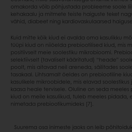
omakorda võib põhjustada probleeme soole li
kehakaalu ja mitmete teiste haiguste teket nag
vähid, diabeet ning kardiovaskulaarsed haiguse
Kuid mitte kõik kiud ei avalda oma kasulikku 
tüüpi kiud on niiöelda prebiootilised kiud, mis 
positiivselt meie soolestiku mikrobioomi. Prebioot
selektiivselt (tavaliselt kääritatud) “heade” so
poolt, mis aitavad neil areneda, säilitades soo
tasakaal. Lihtsamalt öeldes on prebiootiline kiu
kasulikele mikroobidele, mis elavad soolestiku
kaasa heale tervisele. Oluline on seda meeles pi
kiud on meile kasulikud, tuleb meeles pidada, et
nimetada prebiootikumideks [7].
Suurema osa inimeste jaoks on leib põhitoiduks