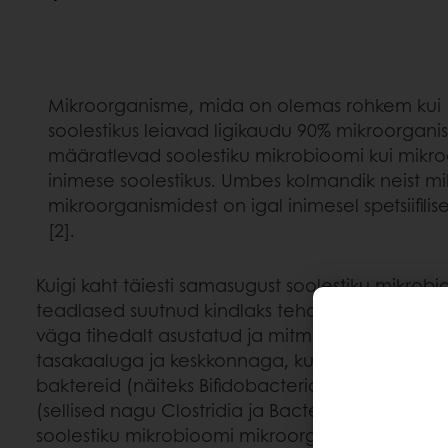
Mikroorganisme, mida on olemas rohkem kui 1000 
soolestikus leiavad ligikaudu 90% mikroorgan
määratlevad soolestiku mikrobioomi kui mikr
inimese soolestikus. Umbes kolmandik neist 
mikroorganismidest on igal inimesel spetsiifi
[2].
Kuigi kaht täiesti samasugust soolestiku mikrob
teadlased suutnud kindlaks teha, et tervisliku 
väga tihedalt asustatud ja mitmekesine. See kõ
tasakaaluga ja keskkonnaga, kus on täpselt par
baktereid (näiteks Bifidobacteria ja Lactobacilli
(sellised nagu Clostridia ja Bacteroides). Tegel
soolestiku mikrobioomi mikroorganismide kogu