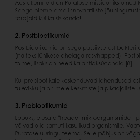
Aastakümneid on Puratose missiooniks olnud kval
Seega oleme oma innovaatiliste jõupingutuste 
tarbijaid kui ka sisikonda!
2. Postbiootikumid
Postbiootikumid on segu passiivsetest bakter
(näiteks lühikese ahelaga rasvhapped). Postbi
toime, lisaks on need ka antioksüdandid [8].
Kui prebiootikale keskenduvad lahendused es
tulevikku ja on meie keskmiste ja pikaajaliste
3. Probiootikumid
Lõpuks, elusate "heade" mikroorganismide - pr
võivad olla samuti kasulikud organismile. Vaat
Puratose uuringu teema. Selle põhjus on väga l