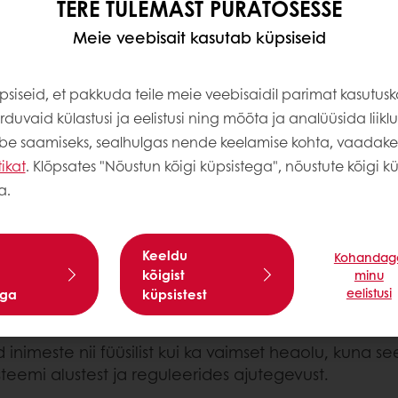
TERE TULEMAST PURATOSESSE
kide arv soolestikus)
iteks toitumine ja
Meie veebisait kasutab küpsiseid
okriinsüsteem ja teised
siseid, et pakkuda teile meie veebisaidil parimat kasutus
duvaid külastusi ja eelistusi ning mõõta ja analüüsida liiklus
seost mitte ainult
abe saamiseks, sealhulgas nende keelamise kohta, vaadak
asvumine,
tikat
. Klõpsates "Nõustun kõigi küpsistega", nõustute kõigi kü
, toidutalumatus,
a.
haigused [4], aga on ka
olnud veel mõned aastad
ga, nagu diabeet, vaimse
Keeldu
essioon, immuunsuse
Kohandag
kõigist
minu
 allergiad.
eelistusi
ega
küpsistest
inimeste nii füüsilist kui ka vaimset heaolu, kuna s
mi alustest ja reguleerides ajutegevust.