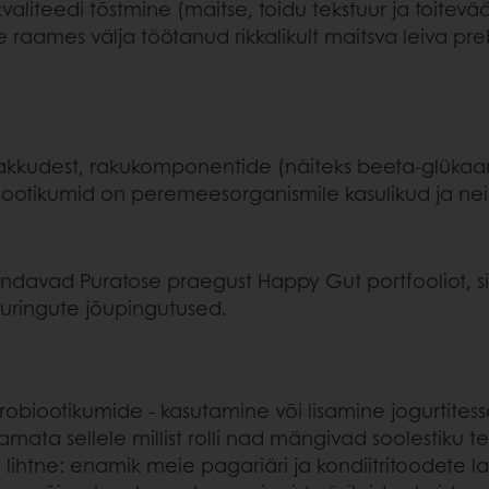
iteedi tõstmine (maitse, toidu tekstuur ja toiteväärtu
raames välja töötanud rikkalikult maitsva leiva pre
irakkudest, rakukomponentide (näiteks beeta-glükaa
ootikumid on peremeesorganismile kasulikud ja neil
indavad Puratose praegust Happy Gut portfooliot, s
 uuringute jõupingutused.
obiootikumide - kasutamine või lisamine jogurtitess
amata sellele millist rolli nad mängivad soolestiku 
ihtne: enamik meie pagariäri ja kondiitritoodete lah