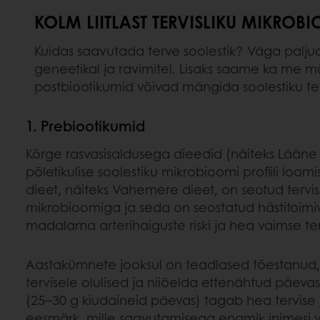
KOLM LIITLAST TERVISLIKU MIKROB
Kuidas saavutada terve soolestik? Väga paljudel 
geneetikal ja ravimitel. Lisaks saame ka me m
postbiootikumid võivad mängida soolestiku tervi
1. Prebiootikumid
Kõrge rasvasisaldusega dieedid (näiteks Lääne 
põletikulise soolestiku mikrobioomi profiili loom
dieet, näiteks Vahemere dieet, on seotud tervis
mikrobioomiga ja seda on seostatud hästitoi
madalama arterihaiguste riski ja hea vaimse ter
Aastakümnete jooksul on teadlased tõestanud, e
tervisele olulised ja niiöelda ettenähtud päeva
(25–30 g kiudaineid päevas) tagab hea tervise 
eesmärk, mille saavutamisega enamik inimesi 