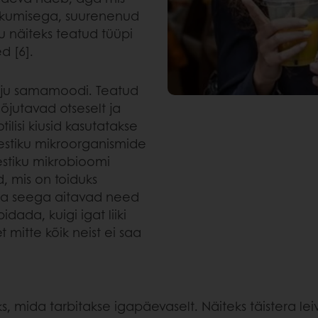
ikumisega, suurenenud
u näiteks teatud tüüpi
d [6].
mõju samamoodi. Teatud
mõjutavad otseselt ja
ilisi kiusid kasutatakse
olestiku mikroorganismide
lestiku mikrobioomi
d, mis on toiduks
s ja seega aitavad need
dada, kuigi igat liiki
 mitte kõik neist ei saa
, mida tarbitakse igapäevaselt. Näiteks täistera lei