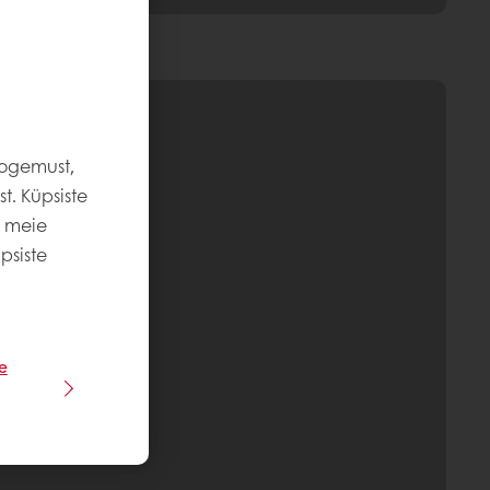
kogemust,
t. Küpsiste
e meie
psiste
e