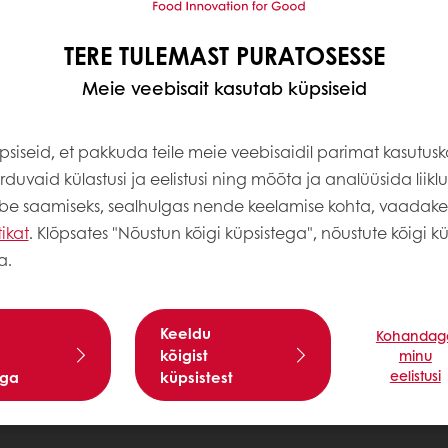
TERE TULEMAST PURATOSESSE
Meie veebisait kasutab küpsiseid
siseid, et pakkuda teile meie veebisaidil parimat kasutus
duvaid külastusi ja eelistusi ning mõõta ja analüüsida liiklus
abe saamiseks, sealhulgas nende keelamise kohta, vaadak
tikat
. Klõpsates "Nõustun kõigi küpsistega", nõustute kõigi kü
a.
Keeldu
Kohandag
kõigist
minu
eelistusi
ega
küpsistest