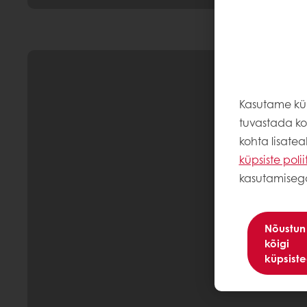
Kasutame küp
tuvastada kor
kohta lisate
küpsiste polii
kasutamiseg
Nõustun
kõigi
küpsist