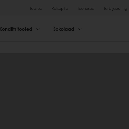
Tooted
Retseptid
Teenused
Tarbijauuring
Kondiitritooted
Šokolaad