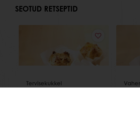
SEOTUD RETSEPTID
Tervisekukkel
Vahem
Loe veel
Loe vee