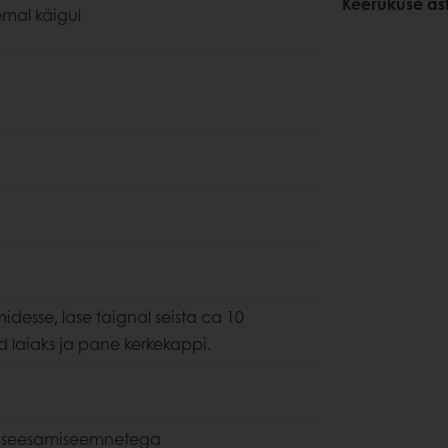
Keerukuse as
remal käigul
desse, lase taignal seista ca 10
d laiaks ja pane kerkekappi.
ri seesamiseemnetega