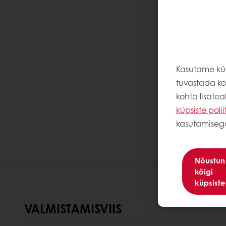
Kasutame küp
tuvastada kor
kohta lisate
küpsiste polii
kasutamiseg
Nõustun
kõigi
küpsist
VALMISTAMISVIIS