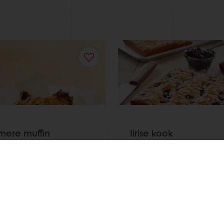
ere muffin
Iirise kook
l
Loe veel
Vaata kõiki retsepte