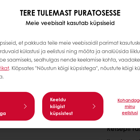
TERE TULEMAST PURATOSESSE
Meie veebisait kasutab küpsiseid
siseid, et pakkuda teile meie veebisaidil parimat kasutus
duvaid külastusi ja eelistusi ning mõõta ja analüüsida liiklus
abe saamiseks, sealhulgas nende keelamise kohta, vaadak
tikat
. Klõpsates "Nõustun kõigi küpsistega", nõustute kõigi kü
a.
Keeldu
Kohandag
kõigist
minu
eelistusi
ega
küpsistest
Retsepti ra