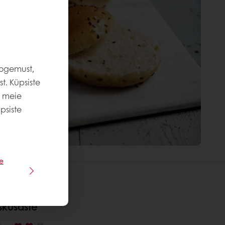
kogemust,
t. Küpsiste
e meie
psiste
e
skusaste