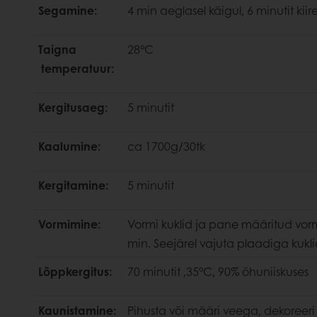
Segamine:
4 min aeglasel käigul, 6 minutit kii
Taigna
28°C
temperatuur:
Kergitusaeg:
5 minutit
Kaalumine:
ca 1700g/30tk
Kergitamine:
5 minutit
Vormimine:
Vormi kuklid ja pane määritud vormi
min. Seejärel vajuta plaadiga kukli
Lõppkergitus:
70 minutit ,35°C, 90% õhuniiskuses
Kaunistamine:
Pihusta või määri veega, dekoree