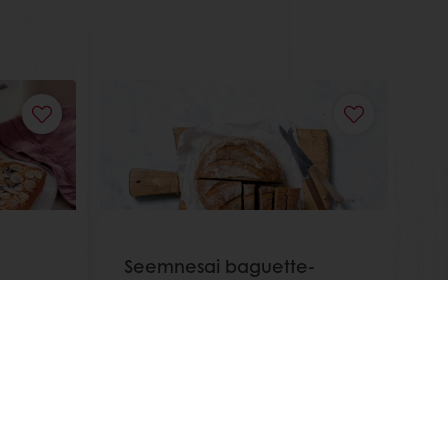
Seemnesai baguette-
ciabatta seguga
Loe veel