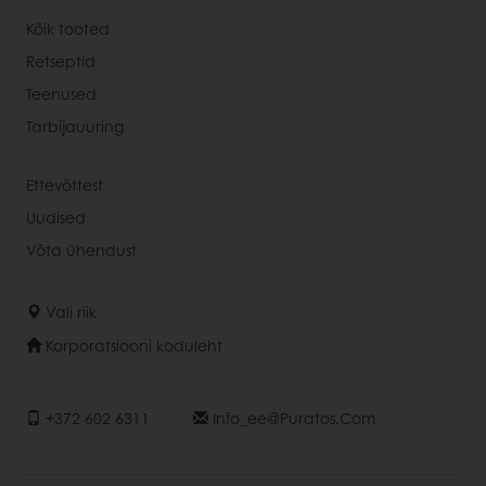
Kõik tooted
Retseptid
Teenused
Tarbijauuring
Ettevõttest
Uudised
Võta ühendust
Vali riik
Korporatsiooni koduleht
+372 602 6311
Info_ee@puratos.com