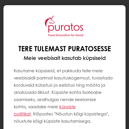
Togg
navi
TERE TULEMAST PURATOSESSE
Meie veebisait kasutab küpsiseid
Kasutame küpsiseid, et pakkuda teile meie
veebisaidil parimat kasutuskogemust, tuvastada
korduvaid külastusi ja eelistusi ning mõõta ja
analüüsida liiklust. Küpsiste kohta lisateabe
saamiseks, sealhulgas nende keelamise
kohta, vaadake meie
küpsiste
poliitikat
. Klõpsates "Nõustun kõigi küpsistega",
nõustute kõigi küpsiste kasutamisega.