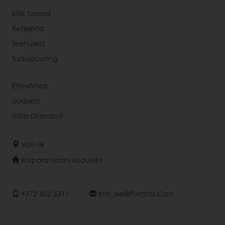
Kõik tooted
Retseptid
Teenused
Tarbijauuring
Ettevõttest
Uudised
Võta ühendust
Vali riik
Korporatsiooni koduleht
+372 602 6311
Info_ee@puratos.com