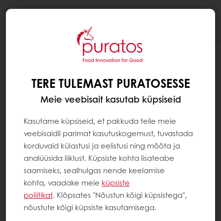
Togg
navi
TERE TULEMAST PURATOSESSE
Meie veebisait kasutab küpsiseid
Kasutame küpsiseid, et pakkuda teile meie
veebisaidil parimat kasutuskogemust, tuvastada
korduvaid külastusi ja eelistusi ning mõõta ja
analüüsida liiklust. Küpsiste kohta lisateabe
saamiseks, sealhulgas nende keelamise
kohta, vaadake meie
küpsiste
poliitikat
. Klõpsates "Nõustun kõigi küpsistega",
nõustute kõigi küpsiste kasutamisega.