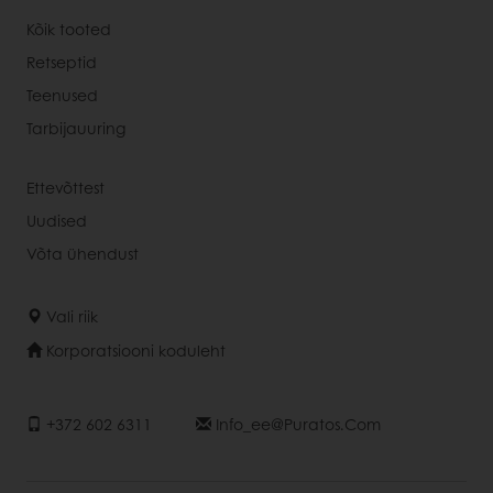
Kõik tooted
Retseptid
Teenused
Tarbijauuring
Ettevõttest
Uudised
Võta ühendust
Vali riik
Korporatsiooni koduleht
+372 602 6311
Info_ee@puratos.com