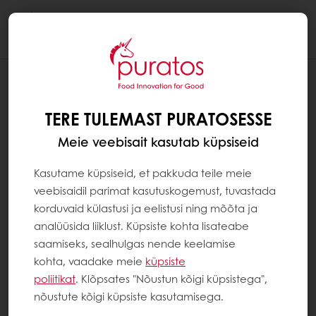
Togg
navi
TERE TULEMAST PURATOSESSE
Meie veebisait kasutab küpsiseid
Kasutame küpsiseid, et pakkuda teile meie
veebisaidil parimat kasutuskogemust, tuvastada
korduvaid külastusi ja eelistusi ning mõõta ja
analüüsida liiklust. Küpsiste kohta lisateabe
saamiseks, sealhulgas nende keelamise
kohta, vaadake meie
küpsiste
poliitikat
. Klõpsates "Nõustun kõigi küpsistega",
nõustute kõigi küpsiste kasutamisega.