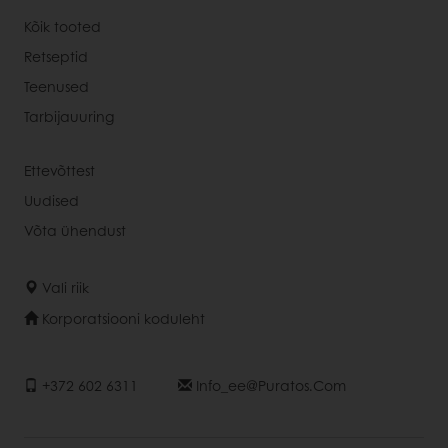
Kõik tooted
Retseptid
Teenused
Tarbijauuring
Ettevõttest
Uudised
Võta ühendust
Vali riik
Korporatsiooni koduleht
+372 602 6311
Info_ee@puratos.com