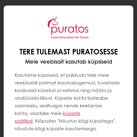
Togg
navi
TERE TULEMAST PURATOSESSE
Meie veebisait kasutab küpsiseid
Kasutame küpsiseid, et pakkuda teile meie
veebisaidil parimat kasutuskogemust, tuvastada
korduvaid külastusi ja eelistusi ning mõõta ja
analüüsida liiklust. Küpsiste kohta lisateabe
saamiseks, sealhulgas nende keelamise
kohta, vaadake meie
küpsiste
poliitikat
. Klõpsates "Nõustun kõigi küpsistega",
nõustute kõigi küpsiste kasutamisega.