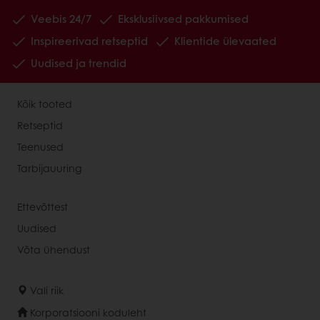
Veebis 24/7
Eksklusiivsed pakkumised
Inspireerivad retseptid
Klientide ülevaated
Uudised ja trendid
Kõik tooted
Retseptid
Teenused
Tarbijauuring
Ettevõttest
Uudised
Võta ühendust
Vali riik
Korporatsiooni koduleht