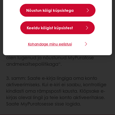
Kui te pole kunagi Puratosest midagi ostnud,
teil ei ole lepingut:
Nõustun kõigi küpsistega
Sisestage oma ettevõtte andmed ja e-posti
Keeldu kõigist küpsistest
aadress ning seejärel määrake parool.
Enne nupule „Registreerimistaotlus“
Kohandage minu eelistusi
klõpsamist märkige kindlasti ruut „Kinnitan, et
olen lugenud ja nõustunud MyPuratose
andmekaitsepoliitikaga“.
3. samm: Saate e-kirja lingiga oma konto
aktiveerimiseks. Kui e-kiri ei saabu, kontrollige
kindlasti oma rämpsposti kausta. Klõpsake e-
kirjas oleval lingil ja teie konto aktiveeritakse.
Saate MyPuratosesse sisse logida.