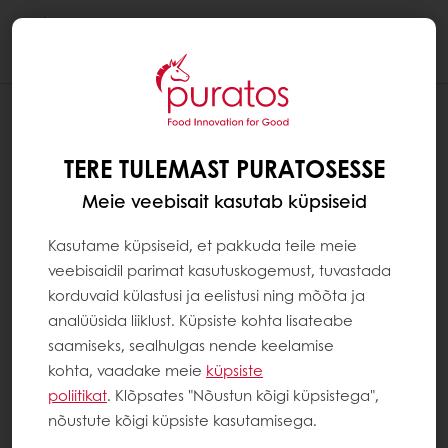
Togg
navi
KUIDAS LUUA MYPURATOS KONTO
TERE TULEMAST PURATOSESSE
1. samm: Klõpsa paremas ülanurgas kirjale
MyPuratos ja seejärel nupul „Registreeru“.
Meie veebisait kasutab küpsiseid
2. samm:
Kasutame küpsiseid, et pakkuda teile meie
veebisaidil parimat kasutuskogemust, tuvastada
korduvaid külastusi ja eelistusi ning mõõta ja
Kui olete juba Puratose klient, teil on leping:
analüüsida liiklust. Küpsiste kohta lisateabe
saamiseks, sealhulgas nende keelamise
Sisesta oma kliendinumber (leiad selle arvelt)
kohta, vaadake meie
küpsiste
ja oma e-posti aadress ning seejärel määra
poliitikat
. Klõpsates "Nõustun kõigi küpsistega",
parool.
nõustute kõigi küpsiste kasutamisega.