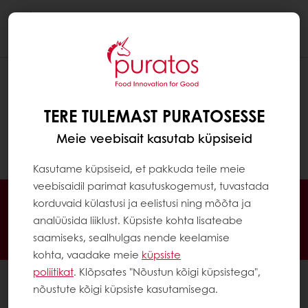
Togg
navi
KAS MA SAAN OMA TELLIMUST PÄRAST
ESITAMIST MUUTA VÕI TÜHISTADA?
TERE TULEMAST PURATOSESSE
Tellimuse muutmiseks või tühistamiseks võtke
Meie veebisait kasutab küpsiseid
meiega ühendust e-posti või telefoni teel.
Kasutame küpsiseid, et pakkuda teile meie
veebisaidil parimat kasutuskogemust, tuvastada
Veebis 24/7
Eksklusiivsed pakkumised
korduvaid külastusi ja eelistusi ning mõõta ja
Inspireerivad retseptid
Klientide ülevaated
analüüsida liiklust. Küpsiste kohta lisateabe
saamiseks, sealhulgas nende keelamise
Uudised ja trendid
kohta, vaadake meie
küpsiste
poliitikat
. Klõpsates "Nõustun kõigi küpsistega",
Kõik tooted
nõustute kõigi küpsiste kasutamisega.
Retseptid