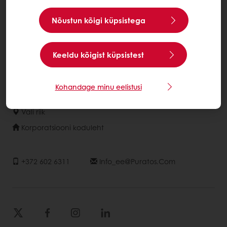
Teenused
Nõustun kõigi küpsistega
Tarbijauuring
Ettevõttest
Keeldu kõigist küpsistest
Uudised
Võta ühendust
Kohandage minu eelistusi
Vali riik
Korporatsiooni koduleht
+372 602 6311
Info_ee@puratos.com