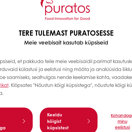
ovatsioon.
TERE TULEMAST PURATOSESSE
Meie veebisait kasutab küpsiseid
ma kõikjal ühtset eesmärki viia planeeti edasi, luu
siseid, et pakkuda teile meie veebisaidil parimat kasutus
duvaid külastusi ja eelistusi ning mõõta ja analüüsida liiklus
abe saamiseks, sealhulgas nende keelamise kohta, vaadak
tikat
. Klõpsates "Nõustun kõigi küpsistega", nõustute kõigi kü
„Kestev toiduinnovatsioon“ hõlmab ettevõtte jätkuva
a.
 põlvkondadele. Uue logoga tunnevad valdkonna spet
poole, kus seisab ees põnev tulevik. Teine oluline 
se kirge, pühendumust ja sihikindlust.
Keeldu
Kohandag
kõigist
minu
eelistusi
ega
küpsistest