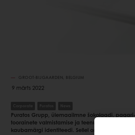
GROOT-BIJGAARDEN, BELGIUM
9 märts 2022
Corporate
Puratos
News
Puratos Grupp, ülemaailmne šokolaadi, pagari- 
toorainete valmistamise ja teenuste liider, ava
kaubamärgi identiteedi. Sellel on uus logo, maj