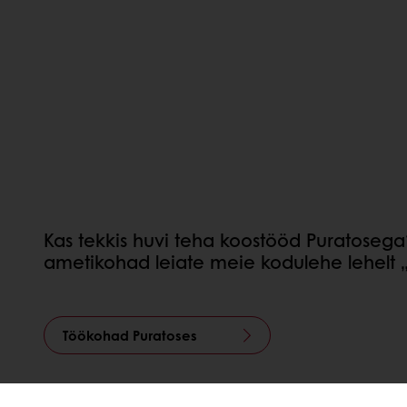
Kas tekkis huvi teha koostööd Puratosega? 
ametikohad leiate meie kodulehe lehelt
Töökohad Puratoses