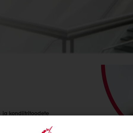
ja kondiitritoodete
likustas oma uue
a värvid ja tunnuslause