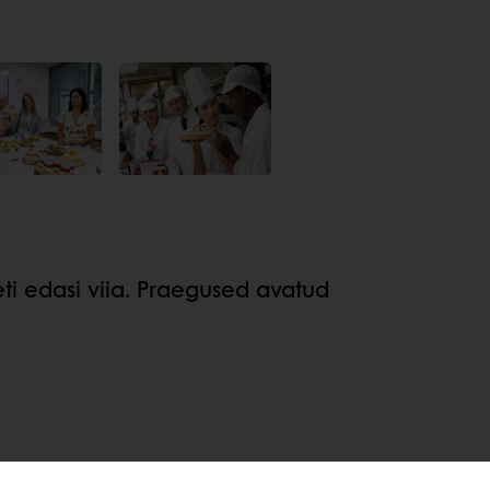
eti edasi viia. Praegused avatud