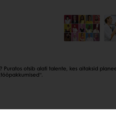
Puratos otsib alati talente, kes aitaksid plane
 „tööpakkumised“.