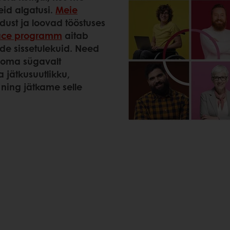
eid algatusi.
Meie
dust ja loovad tööstuses
ace programm
aitab
e sissetulekuid. Need
e oma sügavalt
 jätkusuutlikku,
ning jätkame selle