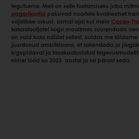
tegutseme. Meil on selle toetamiseks juba mitm
pagarikoolid
pakuvad noortele kvaliteetset hari
vajalikke oskusi, samal ajal kui meie
Cacao-Tr
kakaotootjatel kogu maailmas suurendada nend
on vaid kaks näidet sellest, kuidas me täidam
juurdunud ambitsioone, et rakendada ja järgida
lugupidavat ja tasakaalustatud tegevusmudelit 
nimel tööd ka 2022. aastal ja ka pärast seda.