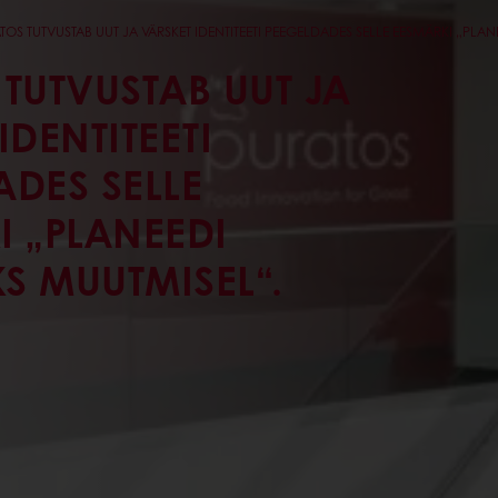
TOS TUTVUSTAB UUT JA VÄRSKET IDENTITEETI PEEGELDADES SELLE EESMÄRKI „PLA
TUTVUSTAB UUT JA
IDENTITEETI
ADES SELLE
I „PLANEEDI
S MUUTMISEL“.