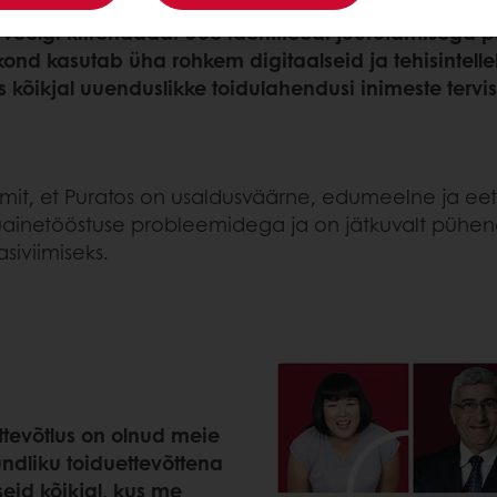
Meie uus identiteet rõhutab meie vankumatut pühendu
svu veelgi kiirendada. Uue identiteedi juurutamisega 
 kasutab üha rohkem digitaalseid ja tehisintellekt
s kõikjal uuenduslikke toidulahendusi inimeste tervi
mit, et Puratos on usaldusväärne, edumeelne ja eet
iduainetööstuse probleemidega ja on jätkuvalt pühe
siviimiseks.
ettevõtlus on olnud meie
ndliku toiduettevõttena
eid kõikjal, kus me