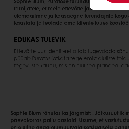
Sophie Blum, Puratose turundusjuht, rõhutas: „
tarbijatele, et meie ettevõtte ja klientide ka
ülemaailmne ja kaasaegne turundajate kogukond
kaastata ja teotada oma kliente luues koostöö
EDUKAS TULEVIK
Ettevõtte uus identiteet aitab tugevdada sõnu
püüab Puratos jätkata tegelemist oluliste to
tegevuste kaudu, mis on olulised planeedi eda
Sophie Blum rõhutas ka järgmist: „Jätkusuutlik 
päevakorras palju aastaid. Usume, et vastutustu
on oluline anda elumuutvaid sotsiaalseid panus