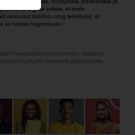
must klientidele, töötajatele, partneritele ja
paneme ka alguse sellele, et meie
i omavaid tööriistu ning tehnikaid, et
se ja heaolu tagamiseks.
”
iliselt meelestatud kaubamärk. Sellisena
ndunud muutuste loomisele jätkusuutlike