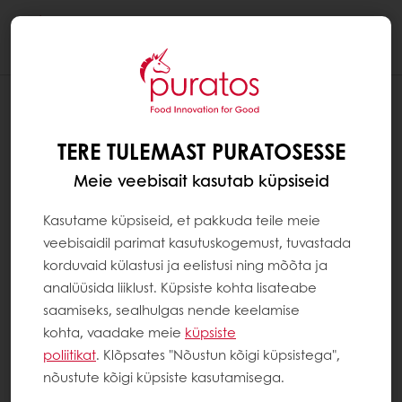
Togg
navi
MIKS ON BELCOLADE ŠOKOLAAD NII
HEA?
TERE TULEMAST PURATOSESSE
Belgia šokolaad on tuntud oma hõrgu,
Meie veebisait kasutab küpsiseid
uskumatu tekstuuri ja maitse poolest. Belgia
šokolaadi teevad ainulaadseks koostisosade
Kasutame küpsiseid, et pakkuda teile meie
valik ja traditsiooniline tootmisprotsess, mida
veebisaidil parimat kasutuskogemust, tuvastada
selle valmistamiseks kasutatakse.
korduvaid külastusi ja eelistusi ning mõõta ja
analüüsida liiklust. Küpsiste kohta lisateabe
saamiseks, sealhulgas nende keelamise
Belcolade'i, ehtsa Belgia šokolaadi, hõrk
kohta, vaadake meie
küpsiste
maitse saab alguse hoolikast koostisosade
poliitikat
. Klõpsates "Nõustun kõigi küpsistega",
valikust. Ainult parima kvaliteediga kakaoad
nõustute kõigi küpsiste kasutamisega.
üle maailma valitakse ja segatakse