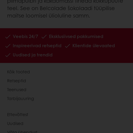
piimapulbri ja kakaomassi tiheda kokkupuute
teel. See on Belcolade šokolaadi tüüpilise
maitse loomisel ülioluline samm.
Veebis 24/7
Eksklusiivsed pakkumised
Inspireerivad retseptid
Klientide ülevaated
Uudised ja trendid
Kõik tooted
Retseptid
Teenused
Tarbijauuring
Ettevõttest
Uudised
Võta ühendust