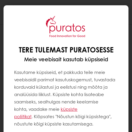
Togg
navi
MIS TEEB ŠOKOLAADI HEAKS?
TERE TULEMAST PURATOSESSE
Selleks, et toota head või isegi suurepärast
šokolaadi, on vaja:
Meie veebisait kasutab küpsiseid
Kasutame küpsiseid, et pakkuda teile meie
parimat toorainet
veebisaidil parimat kasutuskogemust, tuvastada
parimat varustust
korduvaid külastusi ja eelistusi ning mõõta ja
parimat meistrit
analüüsida liiklust. Küpsiste kohta lisateabe
saamiseks, sealhulgas nende keelamise
Toorainete osas on kõige olulisem muidugi
kohta, vaadake meie
küpsiste
kakao.
poliitikat
. Klõpsates "Nõustun kõigi küpsistega",
nõustute kõigi küpsiste kasutamisega.
Kui oad on heast sordist, meeldiva ja maheda