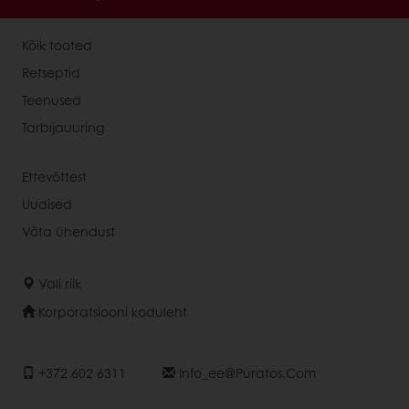
Kõik tooted
Retseptid
Teenused
Tarbijauuring
Ettevõttest
Uudised
Võta ühendust
Vali riik
Korporatsiooni koduleht
+372 602 6311
Info_ee@puratos.com