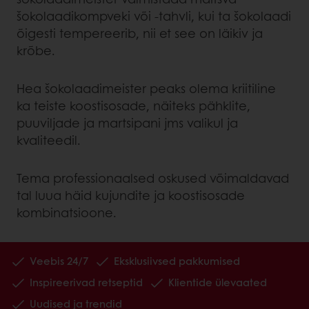
šokolaadikompveki või -tahvli, kui ta šokolaadi
õigesti tempereerib, nii et see on läikiv ja
krõbe.
Hea šokolaadimeister peaks olema kriitiline
ka teiste koostisosade, näiteks pähklite,
puuviljade ja martsipani jms valikul ja
kvaliteedil.
Tema professionaalsed oskused võimaldavad
tal luua häid kujundite ja koostisosade
kombinatsioone.
Veebis 24/7
Eksklusiivsed pakkumised
Inspireerivad retseptid
Klientide ülevaated
Uudised ja trendid