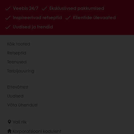
Veebis 24/7
Eksklusiivsed pakkumised
Inspireerivad retseptid
Klientide ülevaated
Uudised ja trendid
Kõik tooted
Retseptid
Teenused
Tarbijauuring
Ettevõttest
Uudised
Võta ühendust
Vali riik
Korporatsiooni koduleht