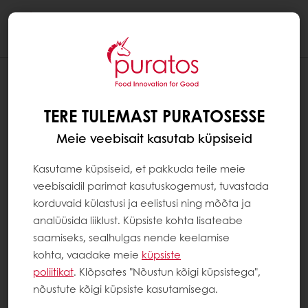
Togg
navi
MIS VAHE ON „KIUDAINETE ALLIKAL” JA
„KIUDAINETERIKKAL”?
TERE TULEMAST PURATOSESSE
Enamikus riikides on toiduainete tarbijatele
Meie veebisait kasutab küpsiseid
esitlemisel või reklaamimisel esitatavad
tervise- ja toitumisalased väited rangelt
Kasutame küpsiseid, et pakkuda teile meie
reguleeritud.
veebisaidil parimat kasutuskogemust, tuvastada
korduvaid külastusi ja eelistusi ning mõõta ja
analüüsida liiklust. Küpsiste kohta lisateabe
Näiteks Euroopas võib väidet, et toit on
saamiseks, sealhulgas nende keelamise
kiudaineallikas (või mis tahes muud väidet,
kohta, vaadake meie
küpsiste
millel on tarbija jaoks tõenäoliselt sama
poliitikat
. Klõpsates "Nõustun kõigi küpsistega",
tähendus), esitada ainult siis, kui toode
nõustute kõigi küpsiste kasutamisega.
sisaldab vähemalt 3 grammi kiudaineid 100