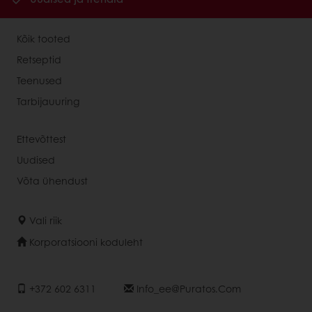
Kõik tooted
Retseptid
Teenused
Tarbijauuring
Ettevõttest
Uudised
Võta ühendust
Vali riik
Korporatsiooni koduleht
+372 602 6311
Info_ee@puratos.com