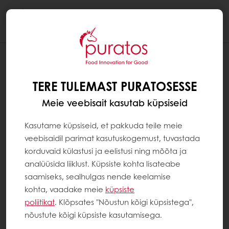
Togg
navi
MIS ON VITAMIINID?
TERE TULEMAST PURATOSESSE
Vitamiinid on orgaanilised ained, millel
puudub energeetiline väärtus ja mis on
Meie veebisait kasutab küpsiseid
organismile asendamatud, kuna organism ei
suuda neid ise toota. Seega tuleb vitamiine
Kasutame küpsiseid, et pakkuda teile meie
saada toidust. Vitamiine on kaks kategooriat:
veebisaidil parimat kasutuskogemust, tuvastada
vees lahustuvad vitamiinid (B- ja C-grupp) ja
korduvaid külastusi ja eelistusi ning mõõta ja
rasvlahustuvad vitamiinid (A, D, E, K). Kokku
analüüsida liiklust. Küpsiste kohta lisateabe
on 13 vitamiini.
saamiseks, sealhulgas nende keelamise
kohta, vaadake meie
küpsiste
Vitamiinidel on mitmekesised biokeemilised
poliitikat
. Klõpsates "Nõustun kõigi küpsistega",
funktsioonid. Mõned aitavad reguleerida
nõustute kõigi küpsiste kasutamisega.
meie ainevahetust ning rakkude ja kudede