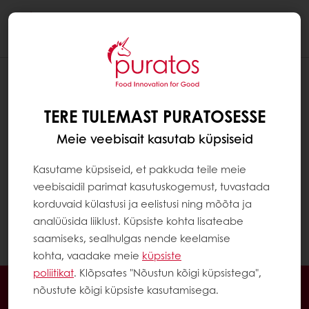
Togg
navi
MIS ON VALGUD?
TERE TULEMAST PURATOSESSE
Valgud on suured ja keerulised molekulid.
Need koosnevad aminohapetest. Valgud
Meie veebisait kasutab küpsiseid
aitavad meie rakkudel (nt lihased, luud)
kasvada ja uueneda. T Neid leidub loomsetes
Kasutame küpsiseid, et pakkuda teile meie
saadustes nagu punane liha, valge liha,
veebisaidil parimat kasutuskogemust, tuvastada
piimatooted, kala ja munad. Neid leidub ka
korduvaid külastusi ja eelistusi ning mõõta ja
taimsetes toodetes, näiteks teraviljades ja
analüüsida liiklust. Küpsiste kohta lisateabe
kaunviljades (nt läätsedes, hernestes).
saamiseks, sealhulgas nende keelamise
kohta, vaadake meie
küpsiste
poliitikat
. Klõpsates "Nõustun kõigi küpsistega",
Veebis 24/7
Eksklusiivsed pakkumised
nõustute kõigi küpsiste kasutamisega.
Inspireerivad retseptid
Klientide ülevaated