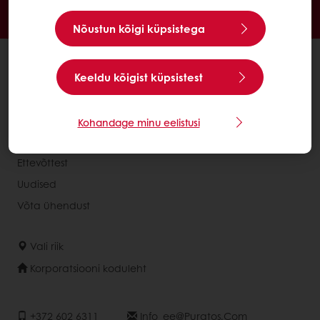
Uudised ja trendid
Nõustun kõigi küpsistega
Kõik tooted
Keeldu kõigist küpsistest
Retseptid
Teenused
Kohandage minu eelistusi
Tarbijauuring
Ettevõttest
Uudised
Võta ühendust
Vali riik
Korporatsiooni koduleht
+372 602 6311
Info_ee@puratos.com