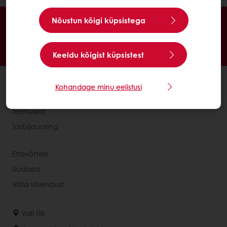
Veebis 24/7
Nõustun kõigi küpsistega
Eksklusiivsed pakkumised
Inspireerivad retseptid
Klientide ülevaated
Uudised ja trendid
Keeldu kõigist küpsistest
Kõik tooted
Kohandage minu eelistusi
Retseptid
Teenused
Tarbijauuring
Ettevõttest
Uudised
Võta ühendust
Vali riik