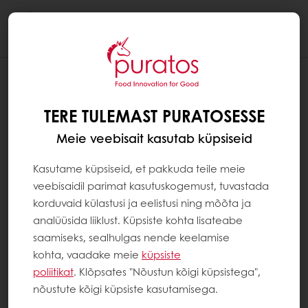
Togg
navi
KAS ŠOKOLAAD SOBIB
TAIMETOITLASTELE JA VEGANITELE?
TERE TULEMAST PURATOSESSE
Šokolaad ise pärineb taimest ja sobib seetõttu
Meie veebisait kasutab küpsiseid
taimetoitlastele ja veganitele. Tootmisprotsessi
käigus võidakse šokolaadipõhistele toodetele
Kasutame küpsiseid, et pakkuda teile meie
lisada aga mõningaid lisaaineid või koostisosi,
veebisaidil parimat kasutuskogemust, tuvastada
mis ei sobi seda tüüpi toitumise jaoks. Näiteks
korduvaid külastusi ja eelistusi ning mõõta ja
piimašokolaad ei sobi veganitele ja teatud
analüüsida liiklust. Küpsiste kohta lisateabe
taimetoitlastele (ovovegetarlastele). Seetõttu
saamiseks, sealhulgas nende keelamise
on oluline, et taimetoitlased ja veganid
kohta, vaadake meie
küpsiste
loeksid enne toodete söömist nende
poliitikat
. Klõpsates "Nõustun kõigi küpsistega",
koostisosade loetelusid.
nõustute kõigi küpsiste kasutamisega.