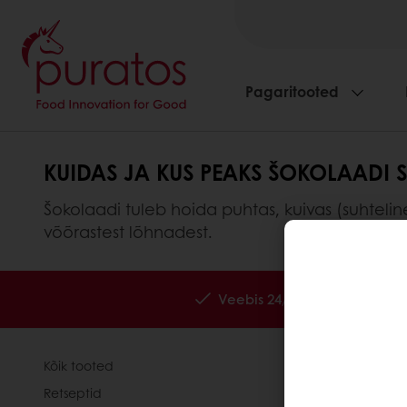
Pagaritooted
KUIDAS JA KUS PEAKS ŠOKOLAADI 
Šokolaadi tuleb hoida puhtas, kuivas (suhteli
võõrastest lõhnadest.
Veebis 24/7
Eksklusiiv
Kõik tooted
Ettevõttest
Retseptid
Uudised