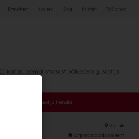
Ettevõttest
Uudised
Blog
Kontakt
Töökohad
C) kohas, eemal otsesest päikesevalgusest ja
levaated
Uudised ja trendid
Vali riik
Korporatsiooni koduleht