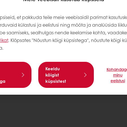
ust
siseid, et pakkuda teile meie veebisaidil parimat kasutus
duvaid külastusi ja eelistusi ning mõõta ja analüüsida liiklus
abe saamiseks, sealhulgas nende keelamise kohta, vaadak
tikat
. Klõpsates "Nõustun kõigi küpsistega", nõustute kõigi kü
a.
Privaatsus
Keeldu
Kohandag
kõigist
minu
eelistusi
ega
küpsistest