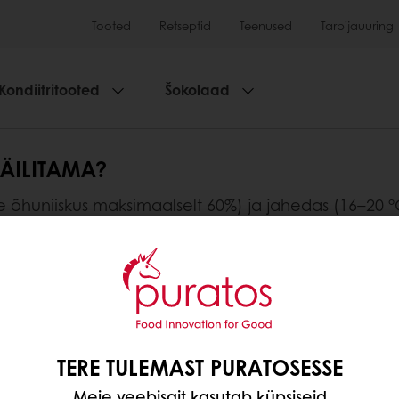
Tooted
Retseptid
Teenused
Tarbijauuring
Kondiitritooted
Šokolaad
SÄILITAMA?
ne õhuniiskus maksimaalselt 60%) ja jahedas (16–20 °
sed pakkumised
Inspireerivad retseptid
Klientide ü
TERE TULEMAST PURATOSESSE
Meie veebisait kasutab küpsiseid