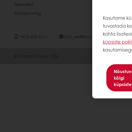
Teenused
Võta ühend
Tarbijauuring
Kasutame küp
tuvastada kor
kohta lisate
+372 602 6311
Info_ee@puratos.com
küpsiste polii
kasutamiseg
© Puratos Grupp 2026
Nõustun
kõigi
küpsist