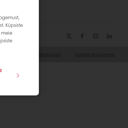
kogemust,
t. Küpsiste
e meie
psiste
Reeglid Ja Kasutustingimused
Küpsiste Kasutamine
e