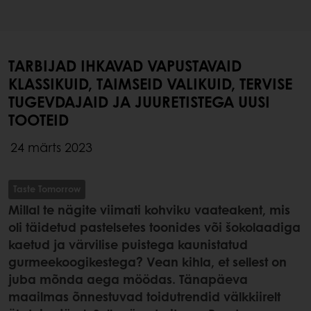
TARBIJAD IHKAVAD VAPUSTAVAID
KLASSIKUID, TAIMSEID VALIKUID, TERVISE
TUGEVDAJAID JA JUURETISTEGA UUSI
TOOTEID
24 märts 2023
Taste Tomorrow
Millal te nägite viimati kohviku vaateakent, mis
oli täidetud pastelsetes toonides või šokolaadiga
kaetud ja värvilise puistega kaunistatud
gurmeekoogikestega? Vean kihla, et sellest on
juba mõnda aega möödas. Tänapäeva
maailmas õnnestuvad toidutrendid välkkiirelt