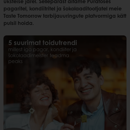
üksteise järel. Sellepärast aitame Puratoses
pagaritel, kondiitritel ja šokolaaditootjatel meie
Taste Tomorrow tarbijauuringute platvormiga kätt
pulsil hoida.