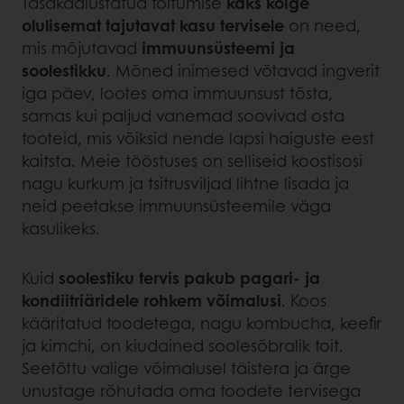
Tasakaalustatud toitumise
kaks kõige
olulisemat tajutavat kasu tervisele
on need,
mis mõjutavad
immuunsüsteemi ja
soolestikku
. Mõned inimesed võtavad ingverit
iga päev, lootes oma immuunsust tõsta,
samas kui paljud vanemad soovivad osta
tooteid, mis võiksid nende lapsi haiguste eest
kaitsta. Meie tööstuses on selliseid koostisosi
nagu kurkum ja tsitrusviljad lihtne lisada ja
neid peetakse immuunsüsteemile väga
kasulikeks.
Kuid
soolestiku tervis pakub pagari- ja
kondiitriäridele rohkem võimalusi
. Koos
kääritatud toodetega, nagu kombucha, keefir
ja kimchi, on kiudained soolesõbralik toit.
Seetõttu valige võimalusel täistera ja ärge
unustage rõhutada oma toodete tervisega