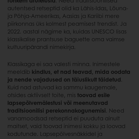
rohkem arutelusid
. Need traditsioonilised
autentsed retseptid olid ka Lähis-Idas, Lõuna-
ja Põhja-Ameerikas, Aasias ja Kariibi mere
piirkonnas üks kolmest peamisest trendist. Ja
2022. aastal nägime ka, kuidas UNESCO lisas
klassikalise prantsuse baguette oma vaimse
kultuuripärandi nimekirja.
Klassikaga ei saa valesti minna. Inimestele
meeldib
kindlus, et nad teavad, mida oodata
ja nende vajadused on täiuslikult täidetud
.
Kuid nad astuvad ka sammu kaugemale,
otsides aktiivselt toite, mis
toovad esile
lapsepõlvemälestusi või meenutavad
traditsioonilisi perekonnakogunemisi
. Need
vanamoodsad retseptid ei puuduta ainult
maitset, vaid toovad inimesi kokku ja loovad
kodutunde. Lapsepõlvesnäkkidel ja