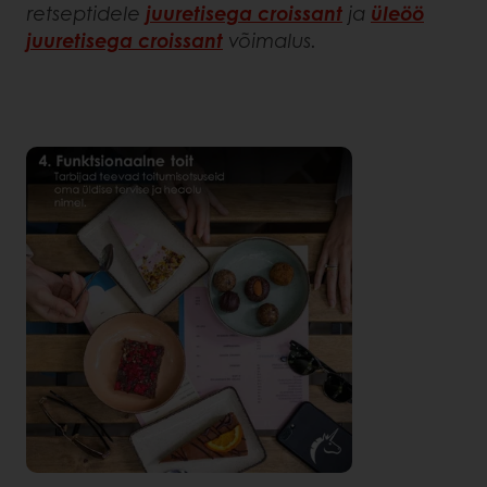
retseptidele
juuretisega croissant
ja
üleöö
juuretisega croissant
võimalus.