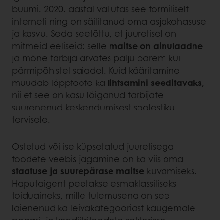
buumi. 2020. aastal vallutas see tormiliselt
interneti ning on säilitanud oma asjakohasuse
ja kasvu. Seda seetõttu, et juuretisel on
mitmeid eeliseid: selle
maitse on ainulaadne
ja mõne tarbija arvates palju parem kui
pärmipõhistel saiadel. Kuid kääritamine
muudab lõpptoote ka
lihtsamini seeditavaks
,
nii et see on kasu lõiganud tarbijate
suurenenud keskendumisest soolestiku
tervisele.
Ostetud või ise küpsetatud juuretisega
toodete veebis jagamine on ka viis oma
staatuse ja suurepärase maitse
kuvamiseks.
Haputaigent peetakse esmaklassiliseks
toiduaineks, mille tulemusena on see
laienenud ka leivakategooriast kaugemale