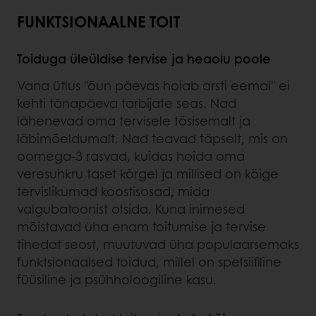
FUNKTSIONAALNE TOIT
Toiduga üleüldise tervise ja heaolu poole
Vana ütlus "õun päevas hoiab arsti eemal" ei
kehti tänapäeva tarbijate seas. Nad
lähenevad oma tervisele tõsisemalt ja
läbimõeldumalt. Nad teavad täpselt, mis on
oomega-3 rasvad, kuidas hoida oma
veresuhkru taset kõrgel ja millised on kõige
tervislikumad koostisosad, mida
valgubatoonist otsida. Kuna inimesed
mõistavad üha enam toitumise ja tervise
tihedat seost, muutuvad üha populaarsemaks
funktsionaalsed toidud, millel on spetsiifiline
füüsiline ja psühholoogiline kasu.