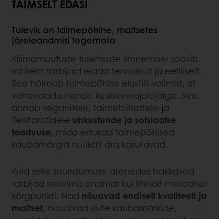
TAIMSELT EDASI
Tulevik on taimepõhine, maitsetes
järeleandmisi tegemata
Kliimamuutuste tulemuste ilmnemisel soovib
rohkem tarbijaid elada tervislikult ja eetiliselt.
See hõlmab taimepõhise elustiili valimist, et
vähendada nende keskkonnajalajälge. See
annab veganitele, taimetoitlastele ja
flexitaristidele
uhkustunde ja sotsiaalse
teadvuse
, mida edukad taimepõhised
kaubamärgid nutikalt ära kasutavad.
Kuid selle suundumuse arenedes hakkavad
tarbijad soovima enamat kui lihtsalt moraalset
kõrgpunkti. Nad
nõuavad endiselt kvaliteeti ja
maitset
, naudivad uute kaubamärkide,