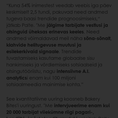
“Kuna 54% inimestest veedab veebis iga päev
keskmiselt 2,5 tundi, pakuvad need andmed
tugeva baasi trendide prognoosimiseks,“
jätkab Palte. "Me
jälgime tarbijate vestlusi ja
otsinguid üheksas erinevas keeles
. Need
andmed võimaldavad meil näha
sõna-sõnalt,
klahvide helitugevuse muutusi ja
esilekerkivaid signaale
. Trendide
tuvastamiseks kasutame globaalse sisu
hankimiseks ja võrdlemiseks sotsiaalseid ja
otsingutööriistu, nagu
intensiivne A.I.
analytics
i enam kui 100 miljoni
sotsiaalmeedia mainimise kohta.”
See kvantitatiivne uuring koosneb Bakery
Bites'i uuringust. "Me
intervjueerime enam kui
20 000 tarbijat viiekümne riigi pagari-,