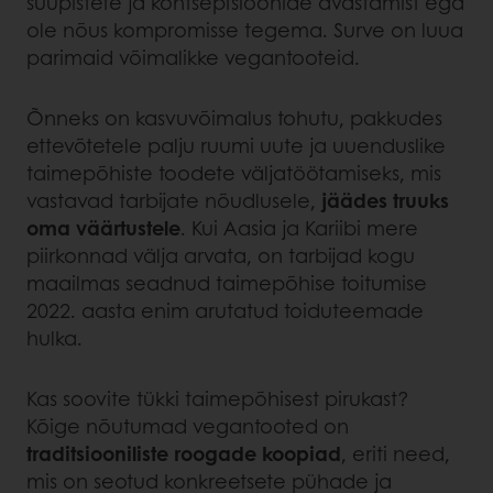
suupistete ja kontseptsioonide avastamist ega
ole nõus kompromisse tegema. Surve on luua
parimaid võimalikke vegantooteid.
Õnneks on kasvuvõimalus tohutu, pakkudes
ettevõtetele palju ruumi uute ja uuenduslike
taimepõhiste toodete väljatöötamiseks, mis
vastavad tarbijate nõudlusele,
jäädes truuks
oma väärtustele
. Kui Aasia ja Kariibi mere
piirkonnad välja arvata, on tarbijad kogu
maailmas seadnud taimepõhise toitumise
2022. aasta enim arutatud toiduteemade
hulka.
Kas soovite tükki taimepõhisest pirukast?
Kõige nõutumad vegantooted on
traditsiooniliste roogade koopiad
, eriti need,
mis on seotud konkreetsete pühade ja