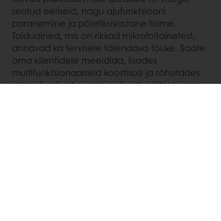
seotud eeliseid, nagu ajufunktsiooni
paranemine ja põletikuvastane toime.
Toiduained, mis on rikkad mikrotoitainetest,
annavad ka tervisele täiendava tõuke. Saate
oma klientidele meeldida, lisades
multifunktsionaalseid koostisosi ja rõhutades
selgesõnaliselt nende eeliseid, näiteks nagu
mustikad, mis aitavad seedimist ja
parandavad vaimset tervist.
Andke hoogu funktsionaalse toidu
valmistamisele, proovides
taimepõhiseid
šokolaadibrownisid
linaseemnete ja
mandlitega, või
incorporate Puravita Fiber+
Röstisai
, mis on soolestiku tervisele kasulikud.
VISUAALNE ATRAKTIIVSUS