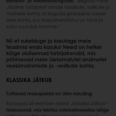
kondiitri- ja šokolaaditurgudel
," selgitab Palte.
„Küsime tarbijatelt nende hoiakute, valikute ja
maitsete kohta, et koguda globaalne vaade
selle kohta, kus toiduainetööstus on täna ja
kuhu suundub homme.”
Nii et sukelduge ja kasutage meie
teadmisi enda kasuks! Need on hetkel
kõige olulisemad tarbijatrendid, mis
põhinevad meie ületamatutel andmetel
veebimainimiste ja -vestluste kohta.
KLASSIKA JÄTKUB
Tuttavad maiuspalad on ülim nauding
Euroopas oli eelmisel aastal „Klassika Jätkub”
toidusuund, mis tekitas sotsiaalmeedias kõige