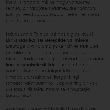
kondiitritoodetel mis on nagu vanaema
tehtud, on tarbijate südames asendamatu
koht ja need võivad tuua õnnetunnet, mida
ükski teine toit ei suuda.
Kuidas saate Teie sellest nostalgiast kasu?
Lisaks
klassikaliste retseptide valimisele
kasutage ära ka oma pakendit, et taasluua
õnnelikke mälestusi möödunud päevadest.
Mitmed toidubrändid pöörduvad tagasi
vana
kooli visuaalsete stiilide
juurde, et oma
vaatajaskonnas nostalgiat tekitada; üks
silmapaistev näide on Burger Kingi
retrobrändi muutmine. Copywriting on veel
üks tõhus viis toidu müümiseks nostalgia
kasutamiseks.
Avastage, kuidas saate sellest trendist kasu