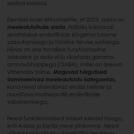
seotud eeliseid.
Eelmisel suvel ennustasime, et 2023. aasta on
meeleolutoitude aasta
. Näiteks šokolaadi
seostatakse endorfiinide kõrgema taseme
saavutamisega ja füüsilise tervise eelistega.
Hiinas on see trendikas funktsionaalne
toiduaine ja seda võib rikastada gamma-
aminovõihappega (GABA), millel on ärevust
vähendav toime.
Magusad hõrgutised
domineerivad meeleolutoidu kategoorias
,
kuna need ühendavad endas helluse ja
nauditava maitseprofiili endorfiinide
vabanemisega.
Need funktsionaalsed toidud saavad hoogu,
eriti Aasias ja Kariibi mere piirkonnas. Need
võivad pakkuda muid spetsiifilisi tervisega