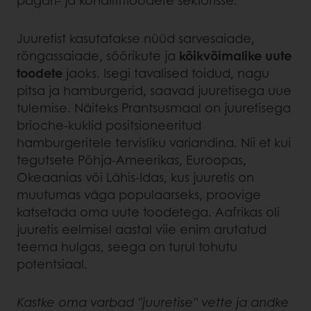
pagari- ja kondiitritoodete sektorisse.
Juuretist kasutatakse nüüd sarvesaiade,
rõngassaiade, sõõrikute ja
kõikvõimalike uute
toodete
jaoks. Isegi tavalised toidud, nagu
pitsa ja hamburgerid, saavad juuretisega uue
tulemise. Näiteks Prantsusmaal on juuretisega
brioche-kuklid positsioneeritud
hamburgeritele tervisliku variandina. Nii et kui
tegutsete Põhja-Ameerikas, Euroopas,
Okeaanias või Lähis-Idas, kus juuretis on
muutumas väga populaarseks, proovige
katsetada oma uute toodetega. Aafrikas oli
juuretis eelmisel aastal viie enim arutatud
teema hulgas, seega on turul tohutu
potentsiaal.
Kastke oma varbad "juuretise" vette ja andke