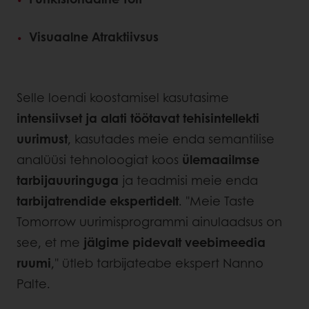
Visuaalne Atraktiivsus
Selle loendi koostamisel kasutasime
intensiivset ja alati töötavat tehisintellekti
uurimust
, kasutades meie enda semantilise
analüüsi tehnoloogiat koos
ülemaailmse
tarbijauuringuga
ja teadmisi meie enda
tarbijatrendide ekspertidelt
. "Meie Taste
Tomorrow uurimisprogrammi ainulaadsus on
see, et me
jälgime pidevalt veebimeedia
ruumi
," ütleb tarbijateabe ekspert Nanno
Palte.