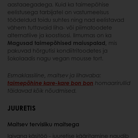
aastaaegadega. Kuid ka taimepõhise
eelistusega tarbijatel on vastumeelsus
töödeldud toidu suhtes ning nad eelistavad
vähem tuttavaid liha- või piimatoodete
alternatiive ja koostisosi. Ilmumas on ka
Magusad taimepõhised maiuspalad
, mis
pakuvad hõrgutisi kondiitritoodetes ja
šokolaadis nagu vegan mousse tort.
Esmaklassiline, maitsev ja lihavaba:
taimepõhine kare-kare bon bon
homaarirullid
täidavad kõik nõudmised.
JUURETIS
Maitsev tervisliku maitsega
Igivana käsitöö - juuretise kääritamine naudib