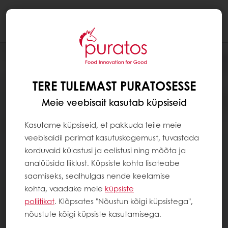
Togg
navi
TERE TULEMAST PURATOSESSE
Meie veebisait kasutab küpsiseid
Kasutame küpsiseid, et pakkuda teile meie
veebisaidil parimat kasutuskogemust, tuvastada
korduvaid külastusi ja eelistusi ning mõõta ja
analüüsida liiklust. Küpsiste kohta lisateabe
saamiseks, sealhulgas nende keelamise
kohta, vaadake meie
küpsiste
poliitikat
. Klõpsates "Nõustun kõigi küpsistega",
nõustute kõigi küpsiste kasutamisega.