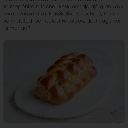
taimepõhise brioche'i keskkonnajalajälg on kaks
korda väiksem kui klassikalisel brioche´il, mis on
valmistatud loomsetest koostisosadest nagu või
ja munad?