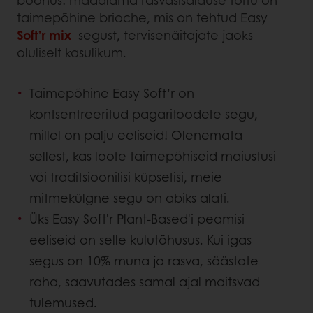
boonus: madalama rasvasisalduse tõttu on
taimepõhine brioche, mis on tehtud Easy
Soft’r mix
segust, tervisenäitajate jaoks
oluliselt kasulikum.
Taimepõhine Easy Soft’r on
kontsentreeritud pagaritoodete segu,
millel on palju eeliseid! Olenemata
sellest, kas loote taimepõhiseid maiustusi
või traditsioonilisi küpsetisi, meie
mitmekülgne segu on abiks alati.
Üks Easy Soft'r Plant-Based'i peamisi
eeliseid on selle kulutõhusus. Kui igas
segus on 10% muna ja rasva, säästate
raha, saavutades samal ajal maitsvad
tulemused.