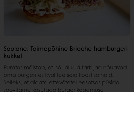
Soolane: Taimepõhine Brioche hamburgeri
kukkel
Puratos mõistab, et nõudlikud tarbijad nõuavad
oma burgerites kvaliteetseid koostisaineid.
Selleks, et aidata ettevõtetel eesotsas püsida,
soovitame kasutada burgerikogemuse
parandamiseks brioche kukleid. Parimatest
koostisainetest valmistatud ja täiuslikult
viimistletud brioche kuklid annavad pehme
võise tekstuuri, mis omakorda on heaks
täienduseks kõigele, mis burgeri vahel on. Oma