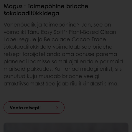
Magus : Taimepõhine brioche
šokolaaditükkidega
Vähenõudlik ja taimepõhine? Jah, see on
võimalik! Tänu Easy Soft’r Plant-Based Clean
Label segule ja Belcolade Cacao-Trace
šokolaaditükkidele võimaldab see brioche
retsept tarbijatel anda oma panuse parema
planeedi loomisse samal ajal endale parimaid
maitseid pakkudes. Kui tahad midagi erilist, siis
punutud kuju muudab brioche veelgi
atraktiivsemaks! See jääb riiulil kindlasti silma.
Vaata retsepti