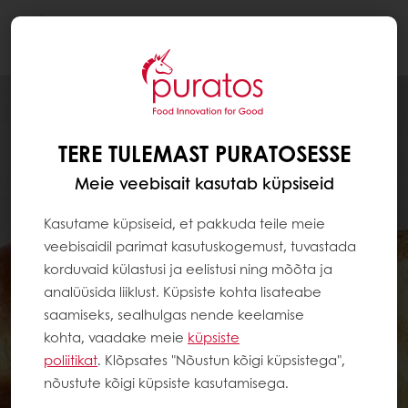
Togg
navi
TERE TULEMAST PURATOSESSE
Meie veebisait kasutab küpsiseid
Kasutame küpsiseid, et pakkuda teile meie
veebisaidil parimat kasutuskogemust, tuvastada
korduvaid külastusi ja eelistusi ning mõõta ja
analüüsida liiklust. Küpsiste kohta lisateabe
saamiseks, sealhulgas nende keelamise
kohta, vaadake meie
küpsiste
poliitikat
. Klõpsates "Nõustun kõigi küpsistega",
nõustute kõigi küpsiste kasutamisega.