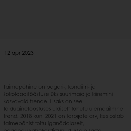
12 apr 2023
Taimepõhine on pagari-, kondiitri- ja
šokolaaditööstuse üks suurimaid ja kiiremini
kasvavaid trende. Lisaks on see
toiduainetööstuses üldiselt tohutu ülemaailmne
trend. 2018 kuni 2021 on tarbijate arv, kes ostab
taimepõhist toitu iganädalaselt,
peaaegu kahekordistunud. Meie Taste