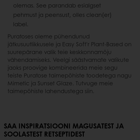
olemas. See parandab esialgset
pehmust ja peensust, olles clean(er)
label.
Puratoses oleme pühendunud
jätkusuutlikkusele ja Easy Soft'r Plant-Based on
suurepärane valik teie keskkonnamõju
vähendamiseks. Veelgi säästvamate valikute
jaoks proovige kombineerida meie segu
teiste Puratose taimepõhiste toodetega nagu
Mimetic ja Sunset Glaze. Tutvuge meie
taimepõhiste lahendustega siin.
SAA INSPIRATSIOONI MAGUSATEST JA
SOOLASTEST RETSEPTIDEST