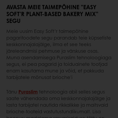
AVASTA MEIE TAIMEPÕHINE "EASY
SOFT’R PLANT-BASED BAKERY MIX"
SEGU
Meie uusim Easy Soft’r taimepõhine
pagaritoodete segu parandab teie küpsetiste
keskkonnajalajälge, ilma et see teeks
järeleandmisi pehmuse ja värskuse osas.
Muna asendamisega Puraslim tehnoloogiaga
segus, ei pea pagarid ja toiduainete tootjad
enam kasutama mune ja võid, et pakkuda
tarbijatele mõnusat brioche'i
Tänu
Puraslim
tehnoloogia abil selles segus
saate vähendada oma keskkonnajalajälge ja
lasta tarbijatel nautida rikkalikke ja maitsvaid
brioche-tooteid vastutustundlikumalt. Lisa