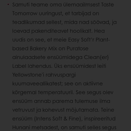
Samuti teame oma ülemaailmsest Taste
Tomorrow uuringust, et tarbijad on
teadlikumad sellest, mida nad söövad, ja
loevad pakenditeavet hoolikalt. Hea
uudis on see, et meie Easy Soft’r Plant-
based Bakery Mix on Puratose
ainulaadsete ensüümidega Clean(er)
Label lahendus. Üks ensüümidest leiti
Yellowstone'i rahvuspargi
kuumaveeallikatest; see on aktiivne
kõrgemal temperatuuril. See segus olev
ensüüm annab parema tulemuse ilma
vetruvust ja kohevust mõjutamata. Teine
ensüüm (Intens Soft & Fine), inspireeritud
Hunani metsadest, on samuti selles segus