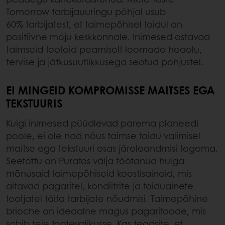
Tomorrow tarbijauuringu põhjal usub
60% tarbijatest, et taimepõhisel toidul on
positiivne mõju keskkonnale. Inimesed ostavad
taimseid tooteid peamiselt loomade heaolu,
tervise ja jätkusuutlikkusega seotud põhjustel.
EI MINGEID KOMPROMISSE MAITSES EGA
TEKSTUURIS
Kuigi inimesed püüdlevad parema planeedi
poole, ei ole nad nõus taimse toidu valimisel
maitse ega tekstuuri osas järeleandmisi tegema.
Seetõttu on Puratos välja töötanud hulga
mõnusaid taimepõhiseid koostisaineid, mis
aitavad pagaritel, kondiitrite ja toiduainete
tootjatel täita tarbijate nõudmisi. Taimepõhine
brioche on ideaalne magus pagaritoode, mis
sobib teie tootevalikusse. Kas teadsite, et