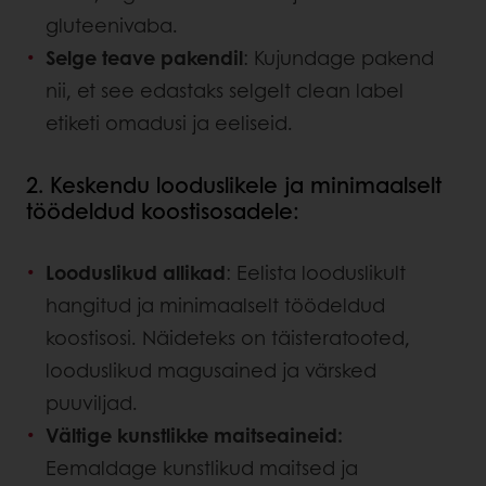
gluteenivaba.
Selge teave pakendil
: Kujundage pakend
nii, et see edastaks selgelt clean label
etiketi omadusi ja eeliseid.
2. Keskendu looduslikele ja minimaalselt
töödeldud koostisosadele:
Looduslikud allikad
: Eelista looduslikult
hangitud ja minimaalselt töödeldud
koostisosi. Näideteks on täisteratooted,
looduslikud magusained ja värsked
puuviljad.
Vältige kunstlikke maitseaineid:
Eemaldage kunstlikud maitsed ja