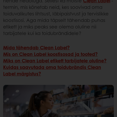
nende heaoluga. Sellest ka mõiste
Clean Label
-
termin, mis kõnetab neid, kes soovivad oma
toiduvalikutes lihtsust, läbipaistvust ja tervislikke
koostisosi. Aga mida täpselt tähendab puhas
etikett ja miks peaks see olema oluline nii
tarbijatele kui ka toidubrändidele?
Mida tähendab Clean Label?
Mis on Clean Label koostisosad ja tooted?
Miks on Clean Label etikett tarbijatele oluline?
Kuidas saavutada oma toidubrändis Clean
Label märgistus?