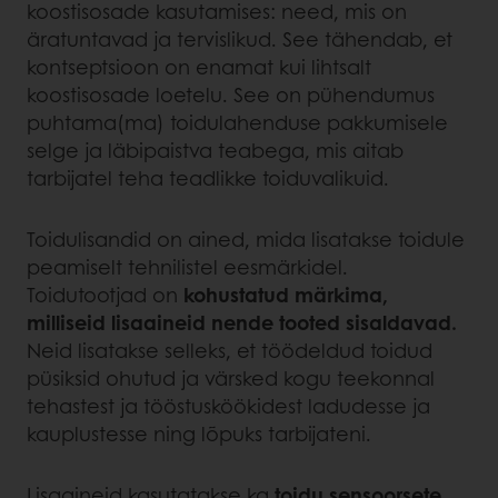
koostisosade kasutamises: need, mis on
äratuntavad ja tervislikud. See tähendab, et
kontseptsioon on enamat kui lihtsalt
koostisosade loetelu. See on pühendumus
puhtama(ma) toidulahenduse pakkumisele
selge ja läbipaistva teabega, mis aitab
tarbijatel teha teadlikke toiduvalikuid.
Toidulisandid on ained, mida lisatakse toidule
peamiselt tehnilistel eesmärkidel.
Toidutootjad on
kohustatud märkima,
milliseid lisaaineid nende tooted sisaldavad.
Neid lisatakse selleks, et töödeldud toidud
püsiksid ohutud ja värsked kogu teekonnal
tehastest ja tööstusköökidest ladudesse ja
kauplustesse ning lõpuks tarbijateni.
Lisaaineid kasutatakse ka
toidu sensoorsete