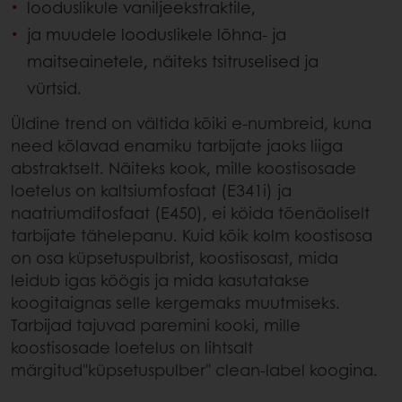
looduslikule vaniljeekstraktile,
ja muudele looduslikele lõhna- ja
maitseainetele, näiteks tsitruselised ja
vürtsid.
Üldine trend on vältida kõiki e-numbreid, kuna
need kõlavad enamiku tarbijate jaoks liiga
abstraktselt. Näiteks kook, mille koostisosade
loetelus on kaltsiumfosfaat (E341i) ja
naatriumdifosfaat (E450), ei köida tõenäoliselt
tarbijate tähelepanu. Kuid kõik kolm koostisosa
on osa küpsetuspulbrist, koostisosast, mida
leidub igas köögis ja mida kasutatakse
koogitaignas selle kergemaks muutmiseks.
Tarbijad tajuvad paremini kooki, mille
koostisosade loetelus on lihtsalt
märgitud"küpsetuspulber" clean-label koogina.