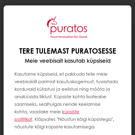
Togg
navi
BLOGI
CLEAN(ER) LABEL 101: MIS SEE ON JA
TERE TULEMAST PURATOSESSE
MIKS SEE ON OLULINE
Meie veebisait kasutab küpsiseid
Kasutame küpsiseid, et pakkuda teile meie
veebisaidil parimat kasutuskogemust, tuvastada
korduvaid külastusi ja eelistusi ning mõõta ja
analüüsida liiklust. Küpsiste kohta lisateabe
saamiseks, sealhulgas nende keelamise
kohta, vaadake meie
küpsiste
poliitikat
. Klõpsates "Nõustun kõigi küpsistega",
nõustute kõigi küpsiste kasutamisega.