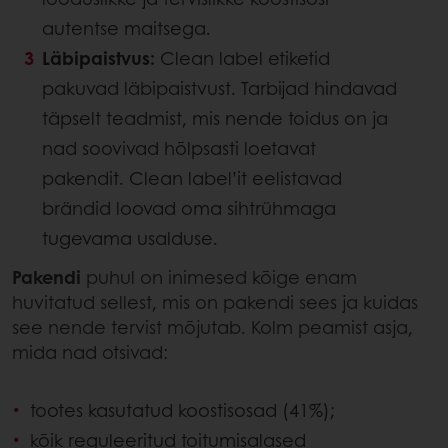
autentse maitsega.
Läbipaistvus:
Clean label etiketid
pakuvad läbipaistvust. Tarbijad hindavad
täpselt teadmist, mis nende toidus on ja
nad soovivad hõlpsasti loetavat
pakendit. Clean label’it eelistavad
brändid loovad oma sihtrühmaga
tugevama usalduse.
Pakendi
puhul on inimesed kõige enam
huvitatud sellest, mis on pakendi sees ja kuidas
see nende tervist mõjutab. Kolm peamist asja,
mida nad otsivad:
tootes kasutatud koostisosad (41%);
kõik reguleeritud toitumisalased