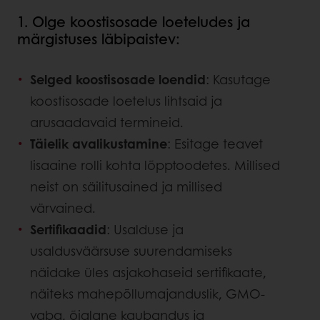
1. Olge koostisosade loeteludes ja
märgistuses läbipaistev:
Selged koostisosade loendid
: Kasutage
koostisosade loetelus lihtsaid ja
arusaadavaid termineid.
Täielik avalikustamine
: Esitage teavet
lisaaine rolli kohta lõpptoodetes. Millised
neist on säilitusained ja millised
värvained.
Sertifikaadid
: Usalduse ja
usaldusväärsuse suurendamiseks
näidake üles asjakohaseid sertifikaate,
näiteks mahepõllumajanduslik, GMO-
vaba, õiglane kaubandus ja