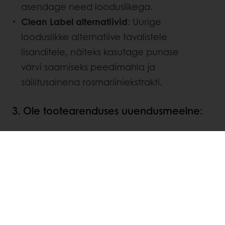
asendage need looduslikega.
Clean Label alternatiivid
: Uurige
looduslikke alternatiive tavalistele
lisanditele, näiteks kasutage punase
värvi saamiseks peedimahla ja
säilitusainena rosmariiniekstrakti.
3. Ole tootearenduses uuendusmeelne:
Ümbersõnastamine
: Vaadata üle
olemasolevad tootevalemid, et
eemaldada või asendada lisaained,
säilitades samal ajal maitse ja kvaliteedi.
Uued tootesarjad
: Arendada uusi
tootesarju, mis on spetsiaalselt loodud