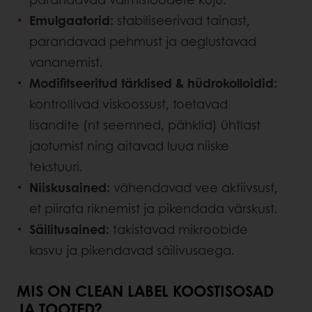
Emulgaatorid:
stabiliseerivad tainast,
parandavad pehmust ja aeglustavad
vananemist.
Modifitseeritud tärklised & hüdrokolloidid:
kontrollivad viskoossust, toetavad
lisandite (nt seemned, pähklid) ühtlast
jaotumist ning aitavad luua niiske
tekstuuri.
Niiskusained:
vähendavad vee aktiivsust,
et piirata riknemist ja pikendada värskust.
Säilitusained:
takistavad mikroobide
kasvu ja pikendavad säilivusaega.
MIS ON CLEAN LABEL KOOSTISOSAD
JA TOOTED?