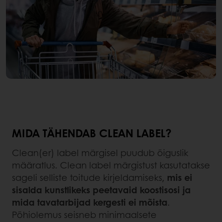
MIDA TÄHENDAB CLEAN LABEL?
Clean(er) label märgisel puudub õiguslik
määratlus. Clean label märgistust kasutatakse
sageli selliste toitude kirjeldamiseks,
mis ei
sisalda kunstlikeks peetavaid koostisosi ja
mida tavatarbijad kergesti ei mõista
.
Põhiolemus seisneb minimaalsete