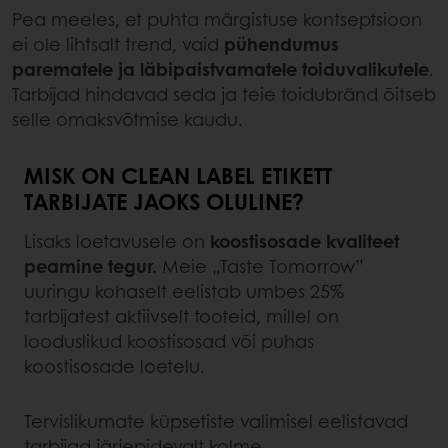
Pea meeles, et puhta märgistuse kontseptsioon
ei ole lihtsalt trend, vaid
pühendumus
parematele ja läbipaistvamatele toiduvalikutele
.
Tarbijad hindavad seda ja teie toidubränd õitseb
selle omaksvõtmise kaudu.
MISK ON CLEAN LABEL ETIKETT
TARBIJATE JAOKS OLULINE?
Lisaks loetavusele on
koostisosade kvaliteet
peamine tegur.
Meie „Taste Tomorrow”
uuringu kohaselt eelistab umbes 25%
tarbijatest aktiivselt tooteid, millel on
looduslikud koostisosad või puhas
koostisosade loetelu.
Tervislikumate küpsetiste valimisel eelistavad
tarbijad järjepidevalt kolme