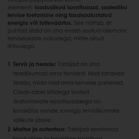
elementi:
looduslikud koostisosad, soolestiku
tervise toetamine ning tasakaalustatud
energia või toiteväärtus.
See näitab, et
puhtad sildid on üha enam seotud laiemate
tervisealaste ootustega, mitte ainult
lihtsusega.
Tervis ja heaolu:
Tarbijad on üha
teadlikumad oma tervisest. Nad tahavad
teada, mida nad oma kehasse panevad.
Clean-label siltidega tooted
äratuntavate koostisosadega on
kooskõlas nende sooviga tervislikumate
valikute järele.
Maitse ja autentsus:
Tarbijad seostavad
looduslikke ja tervislikke koostisosi