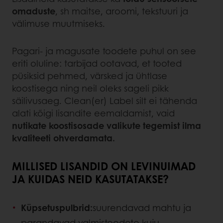
omaduste
, sh maitse, aroomi, tekstuuri ja
välimuse muutmiseks.
Pagari- ja magusate toodete puhul on see
eriti oluline: tarbijad ootavad, et tooted
püsiksid pehmed, värsked ja ühtlase
koostisega ning neil oleks sageli pikk
säilivusaeg. Clean(er) Label silt ei tähenda
alati kõigi lisandite eemaldamist, vaid
nutikate koostisosade valikute tegemist ilma
kvaliteeti ohverdamata.
MILLISED LISANDID ON LEVINUIMAD
JA KUIDAS NEID KASUTATAKSE?
Küpsetuspulbrid:
suurendavad mahtu ja
parandavad valmistoodete kuju.