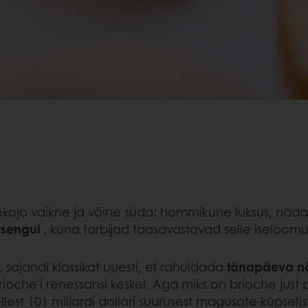
ökoja vaikne ja võine süda: hommikune luksus, näd
tsengul
, kuna tarbijad taasavastavad selle iseloomul
 sajandi klassikat uuesti, et rahuldada
tänapäeva nõu
rioche'i renessansi keskel. Aga miks on brioche just
est 101 miljardi dollari suurusest magusate küpsetis