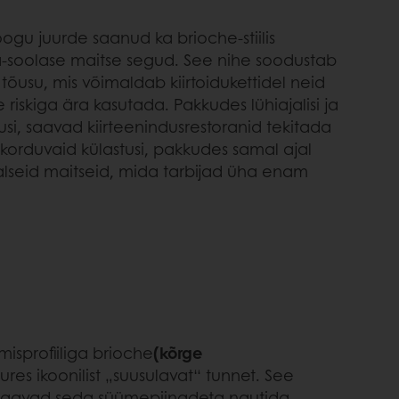
oogu juurde saanud ka brioche-stiilis
-soolase maitse segud. See nihe soodustab
 tõusu, mis võimaldab kiirtoidukettidel neid
e riskiga ära kasutada. Pakkudes lühiajalisi ja
usi, saavad kiirteenindusrestoranid tekitada
i korduvaid külastusi, pakkudes samal ajal
alseid maitseid, mida tarbijad üha enam
isprofiiliga brioche
(kõrge
res ikoonilist „suusulavat“ tunnet. See
d saavad seda süümepiinadeta nautida.