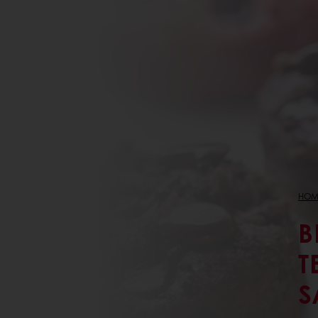
HOM
B
T
S