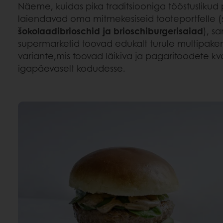
Näeme, kuidas pika traditsiooniga tööstuslikud
laiendavad oma mitmekesiseid tooteportfelle 
šokolaadibrioschid ja brioschiburgerisaiad
), sa
supermarketid toovad edukalt turule multipaken
variante,
mis toovad läikiva ja pagaritoodete kv
igapäevaselt kodudesse.