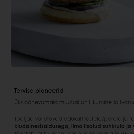
Tervise pioneerid
Üks põnevamaid muutusi on liikumine toitvama
Tootjad vallutavad edukalt lastele/perele ja 
kiudainesisaldusega, ilma lisatud suhkruta j
tõestab, et brioche'i saab kohandada ja suun