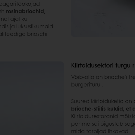
 pagaritöökojad
(sh
rosinabriochid,
mal ajal kui
dis ja luksuslikumaid
aliteediga brioschi
Kiirtoidusektori turgu
Võib-olla on brioche'i t
burgeriturul.
Suured kiirtoiduketid 
brioche-stiilis kuklid,
Kiirtoidurestoranid mõist
pehme sai õigustab sage
mida tarbijad ihkavad.