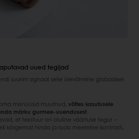
 raputavad uued tegijad
rendi suurim signaal selle ülevõtmine globaalsel
on oma menüüsid muutnud,
võttes kasutusele
 et anda märku gurmee-uuendusest
.
avad, et tekstuur on oluline väärtuse tegur –
li kõrgemat hinda ja loob meelelise kontrasti,