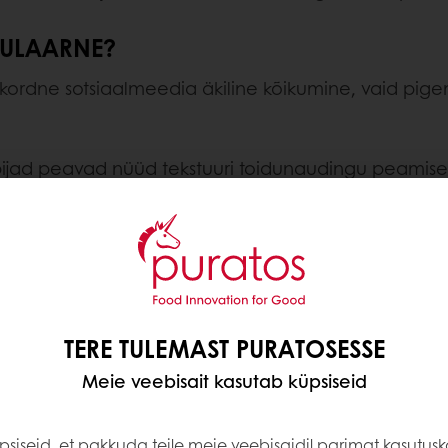
PULAARNE?
kordne sotsiaalmeedia äkiline kõikumine, vaid pige
bijad peavad nüüd tekstuuri toidunaudingu peamisek
ks põhjusi, miks pehme leib on nüüd maailmas enim t
le kategooria tipus.
st "visuaalne umami" see ideaalne, Instagrami-sõbral
300 uue brioche'i toote
50 riigis[3], on brioche ideaa
le.
TERE TULEMAST PURATOSESSE
eil võtta igapäevaseid esemeid, nagu saiu, leibasid 
Meie veebisait kasutab küpsiseid
ndus, mille dikteerib pigem turu pakkumine ja nõu
siseid, et pakkuda teile meie veebisaidil parimat kasutus