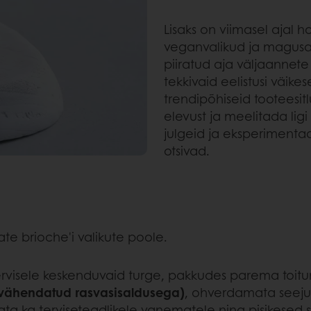
Lisaks on viimasel ajal h
veganvalikud ja magusa
piiratud aja väljaannete
tekkivaid eelistusi väikes
trendipõhiseid tooteesitl
elevust ja meelitada lig
julgeid ja eksperimenta
otsivad.
te brioche'i valikute poole.
tervisele keskenduvaid turge, pakkudes parema toitum
a vähendatud rasvasisaldusega)
, ohverdamata seejuu
ata ka terviseteadlikele vanematele ning pisikese