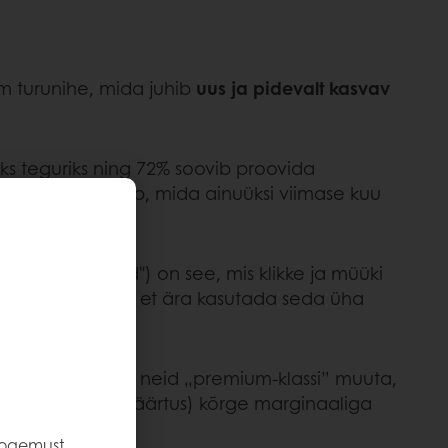
m turunihe, mida juhib
uus ja pidevalt kasvav
s teguriks ning 72% soovib proovida
arbitav leivatüüp, mida ainuüksi viimase kuu
ik pehme "pind") on see, mis klikke ja müüki
lses positsioonis, et ära kasutada seda üha
ja suupisteid, ja neid „premium-klassi” muuta,
dlus kui brändiväärtus) kõrge marginaaliga
kogemust,