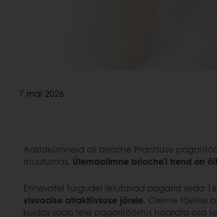
7 mai 2026
Aastakümneid oli brioche Prantsuse pagaritö
muutumas.
Ülemaailmne brioche'i trend
on õi
Erinevatel turgudel leiutavad pagarid seda 16.
visuaalse atraktiivsuse järele
. Oleme tõelise b
kuidas saab teie pagaritööstus haarata osa sell