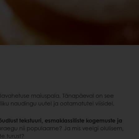
alavahetuse maiuspala. Tänapäeval on see
iku naudingu uutel ja ootamatutel viisidel.
dlust tekstuuri, esmaklassiliste kogemuste ja
 praegu nii populaarne? Ja mis veelgi olulisem,
te turust?