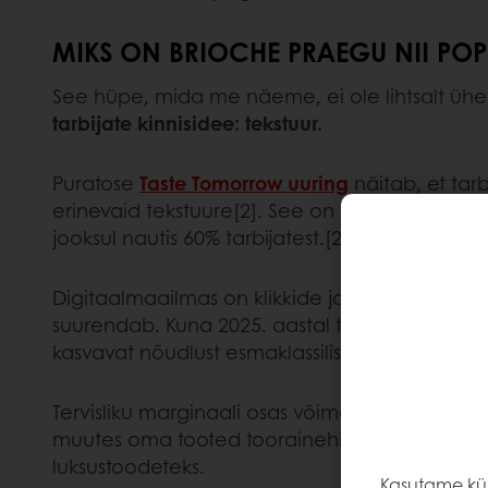
MIKS ON BRIOCHE PRAEGU NII PO
See hüpe, mida me näeme, ei ole lihtsalt ühe
tarbijate kinnisidee: tekstuur.
Puratose
Taste Tomorrow uuring
näitab, et tar
erinevaid tekstuure[2]. See on tõenäoliselt ü
jooksul nautis 60% tarbijatest.[2].
Brioche on sel
Digitaalmaailmas on klikkide ja müügi taga ju
suurendab. Kuna 2025. aastal toodi turule üle
kasvavat nõudlust esmaklassilise pehmuse järe
Tervisliku marginaali osas võimaldab brioche t
muutes oma tooted toorainehinnast (hinnakuju
luksustoodeteks.
Kasutame küp