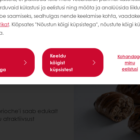
duvaid külastusi ja eelistusi ning mõõta ja analüüsida liiklus
sootilisi globaalseid maitseid, otsib 69% uue asja pro
abe saamiseks, sealhulgas nende keelamise kohta, vaadak
aalse või ja munade atraktiivsusega on see kohane
tikat
. Klõpsates "Nõustun kõigi küpsistega", nõustute kõigi kü
a.
 VALDKONNAS
Keeldu
Kohandag
es – see muudab kogu
kõigist
minu
setest kiirtoidukettidest
eelistusi
ega
küpsistest
evad kanalid ainulaadseid
brioche'i saab edukalt
 atraktiivsust