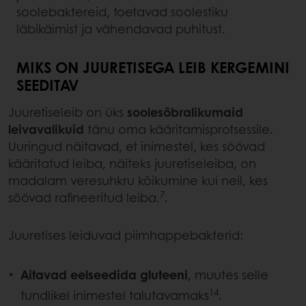
soolebaktereid, toetavad soolestiku
läbikäimist ja vähendavad puhitust.
MIKS ON JUURETISEGA LEIB KERGEMINI
SEEDITAV
Juuretiseleib on üks
soolesõbralikumaid
leivavalikuid
tänu oma kääritamisprotsessile.
Uuringud näitavad, et inimestel, kes söövad
kääritatud leiba, näiteks juuretiseleiba, on
madalam veresuhkru kõikumine kui neil, kes
7
söövad rafineeritud leiba.
.
Juuretises leiduvad piimhappebakterid:
Aitavad eelseedida gluteeni
, muutes selle
14
tundlikel inimestel talutavamaks
.