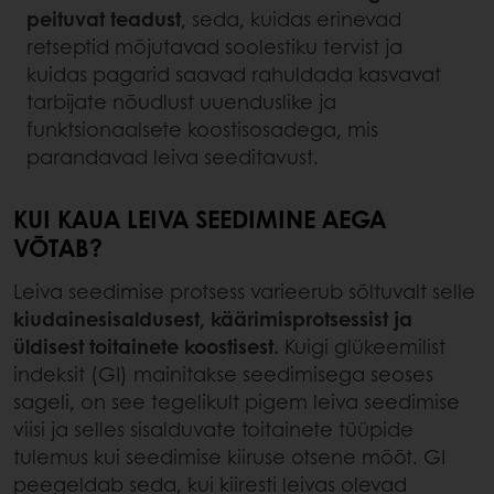
peituvat teadust
, seda, kuidas erinevad
retseptid mõjutavad soolestiku tervist ja
kuidas pagarid saavad rahuldada kasvavat
tarbijate nõudlust uuenduslike ja
funktsionaalsete koostisosadega, mis
parandavad leiva seeditavust.
KUI KAUA LEIVA SEEDIMINE AEGA
VÕTAB?
Leiva seedimise protsess varieerub sõltuvalt selle
kiudainesisaldusest, käärimisprotsessist ja
üldisest toitainete koostisest.
Kuigi glükeemilist
indeksit (GI) mainitakse seedimisega seoses
sageli, on see tegelikult pigem leiva seedimise
viisi ja selles sisalduvate toitainete tüüpide
tulemus kui seedimise kiiruse otsene mõõt. GI
peegeldab seda, kui kiiresti leivas olevad