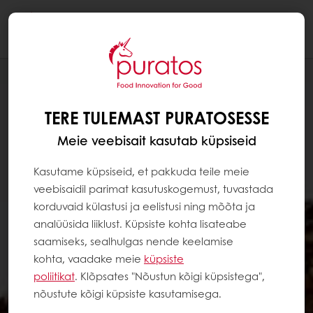
Togg
navi
TERE TULEMAST PURATOSESSE
Meie veebisait kasutab küpsiseid
Kasutame küpsiseid, et pakkuda teile meie
veebisaidil parimat kasutuskogemust, tuvastada
korduvaid külastusi ja eelistusi ning mõõta ja
analüüsida liiklust. Küpsiste kohta lisateabe
saamiseks, sealhulgas nende keelamise
kohta, vaadake meie
küpsiste
poliitikat
. Klõpsates "Nõustun kõigi küpsistega",
nõustute kõigi küpsiste kasutamisega.