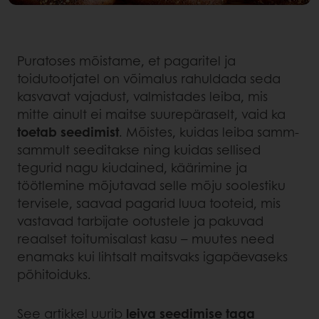
Puratoses mõistame, et pagaritel ja
toidutootjatel on võimalus rahuldada seda
kasvavat vajadust, valmistades leiba, mis
mitte ainult ei maitse suurepäraselt, vaid ka
toetab seedimist
. Mõistes, kuidas leiba samm-
sammult seeditakse ning kuidas sellised
tegurid nagu kiudained, käärimine ja
töötlemine mõjutavad selle mõju soolestiku
tervisele, saavad pagarid luua tooteid, mis
vastavad tarbijate ootustele ja pakuvad
reaalset toitumisalast kasu – muutes need
enamaks kui lihtsalt maitsvaks igapäevaseks
põhitoiduks.
See artikkel uurib
leiva seedimise taga