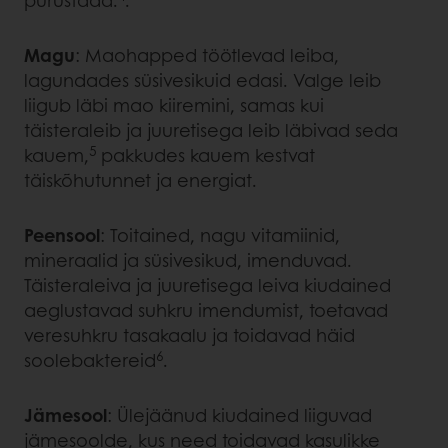
purustada.
.
Magu
: Maohapped töötlevad leiba,
lagundades süsivesikuid edasi. Valge leib
liigub läbi mao kiiremini, samas kui
täisteraleib ja juuretisega leib läbivad seda
5
kauem,
pakkudes kauem kestvat
täiskõhutunnet ja energiat.
Peensool
: Toitained, nagu vitamiinid,
mineraalid ja süsivesikud, imenduvad.
Täisteraleiva ja juuretisega leiva kiudained
aeglustavad suhkru imendumist, toetavad
veresuhkru tasakaalu ja toidavad häid
6
soolebaktereid
.
Jämesool
: Ülejäänud kiudained liiguvad
jämesoolde, kus need toidavad kasulikke