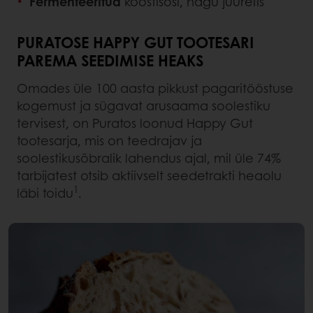
Fermenteeritud
koostisosi, nagu juuretis
PURATOSE HAPPY GUT TOOTESARI
PAREMA SEEDIMISE HEAKS
Omades üle 100 aasta pikkust pagaritööstuse
kogemust ja sügavat arusaama soolestiku
tervisest, on Puratos loonud Happy Gut
tootesarja, mis on teedrajav ja
soolestikusõbralik lahendus ajal, mil üle 74%
tarbijatest otsib aktiivselt seedetrakti heaolu
1
läbi toidu
.