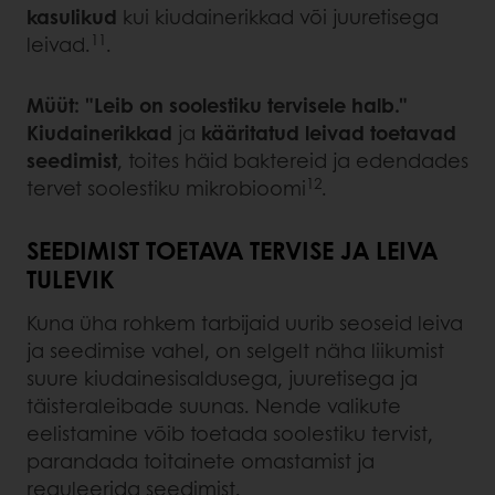
kasulikud
kui kiudainerikkad või juuretisega
11
leivad.
.
Müüt: "Leib on soolestiku tervisele halb."
Kiudainerikkad
ja
kääritatud leivad toetavad
seedimist
, toites häid baktereid ja edendades
12
tervet soolestiku mikrobioomi
.
SEEDIMIST TOETAVA TERVISE JA LEIVA
TULEVIK
Kuna üha rohkem tarbijaid uurib seoseid leiva
ja seedimise vahel, on selgelt näha liikumist
suure kiudainesisaldusega, juuretisega ja
täisteraleibade suunas. Nende valikute
eelistamine võib toetada soolestiku tervist,
parandada toitainete omastamist ja
reguleerida seedimist.