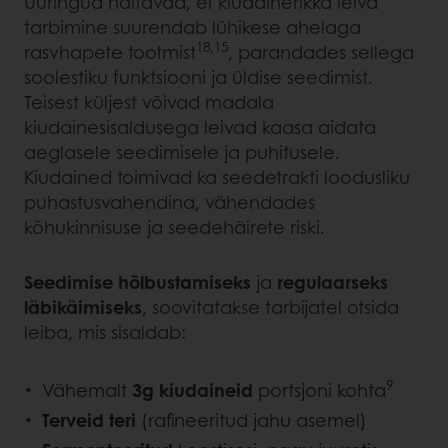
Uuringud näitavad, et kiudainerikka leiva
tarbimine suurendab lühikese ahelaga
18,15
rasvhapete tootmist
, parandades sellega
soolestiku funktsiooni ja üldise seedimist.
Teisest küljest võivad madala
kiudainesisaldusega leivad kaasa aidata
aeglasele seedimisele ja puhitusele.
Kiudained toimivad ka seedetrakti loodusliku
puhastusvahendina, vähendades
kõhukinnisuse ja seedehäirete riski.
Seedimise hõlbustamiseks
ja
regulaarseks
läbikäimiseks
, soovitatakse tarbijatel otsida
leiba, mis sisaldab:
9
Vähemalt
3g kiudaineid
portsjoni kohta
Terveid
teri
(rafineeritud jahu asemel)