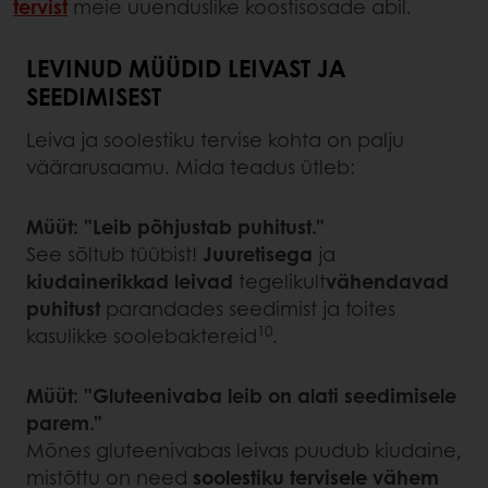
tervist
meie uuenduslike koostisosade abil.
LEVINUD MÜÜDID LEIVAST JA
SEEDIMISEST
Leiva ja soolestiku tervise kohta on palju
väärarusaamu. Mida teadus ütleb:
Müüt: "Leib põhjustab puhitust."
See sõltub tüübist!
Juuretisega
ja
kiudainerikkad leivad
tegelikult
vähendavad
puhitust
parandades seedimist ja toites
10
kasulikke soolebaktereid
.
Müüt: "Gluteenivaba leib on alati seedimisele
parem."
Mõnes gluteenivabas leivas puudub kiudaine,
mistõttu on need
soolestiku tervisele vähem