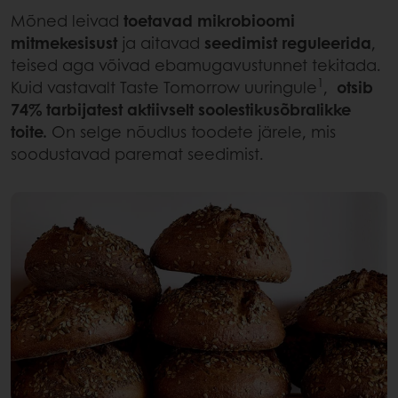
Mõned leivad
toetavad mikrobioomi
mitmekesisust
ja aitavad
seedimist reguleerida
,
teised aga võivad ebamugavustunnet tekitada.
1
Kuid vastavalt Taste Tomorrow uuringule
,
otsib
74% tarbijatest aktiivselt soolestikusõbralikke
toite.
On selge nõudlus toodete järele, mis
soodustavad paremat seedimist.