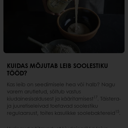
KUIDAS MÕJUTAB LEIB SOOLESTIKU
TÖÖD?
Kas leib on seedimisele hea või halb? Nagu
varem arutletud, sõltub vastus
17
kiudainesisaldusest ja kääritamisest
. Täistera-
ja juuretiseleivad toetavad soolestiku
15
regulaarsust, toites kasulikke soolebaktereid
.