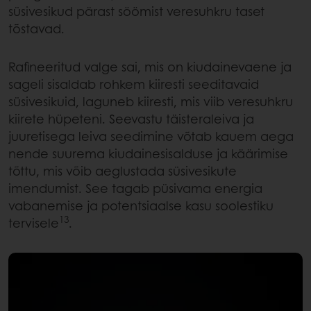
süsivesikud pärast söömist veresuhkru taset
tõstavad.
Rafineeritud valge sai, mis on kiudainevaene ja
sageli sisaldab rohkem kiiresti seeditavaid
süsivesikuid, laguneb kiiresti, mis viib veresuhkru
kiirete hüpeteni. Seevastu täisteraleiva ja
juuretisega leiva seedimine võtab kauem aega
nende suurema kiudainesisalduse ja käärimise
tõttu, mis võib aeglustada süsivesikute
imendumist. See tagab püsivama energia
vabanemise ja potentsiaalse kasu soolestiku
13
tervisele
.