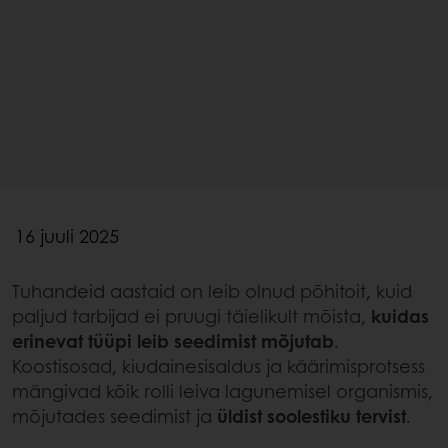
16 juuli 2025
Tuhandeid aastaid on leib olnud põhitoit, kuid
paljud tarbijad ei pruugi täielikult mõista,
kuidas
erinevat tüüpi leib seedimist mõjutab
.
Koostisosad, kiudainesisaldus ja käärimisprotsess
mängivad kõik rolli leiva lagunemisel organismis,
mõjutades seedimist ja
üldist soolestiku tervist
.