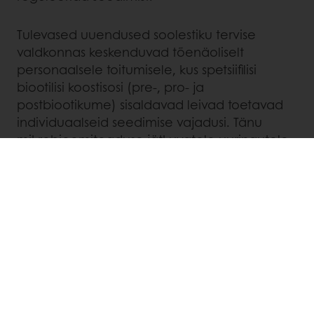
Tulevased uuendused soolestiku tervise
valdkonnas keskenduvad tõenäoliselt
personaalsele toitumisele, kus spetsiifilisi
biootilisi koostisosi (pre-, pro- ja
postbiootikume) sisaldavad leivad toetavad
individuaalseid seedimise vajadusi. Tänu
mikrobioomiteaduse jätkuvatele uuringutele
on pagaritel võimalus kujundada
funktsionaalsete toitude tulevikku.
Siit saate
teada, miks funktsionaalsed koostisosad
populaarsust koguvad.
REAGEERI SOOLESTIKUSÕBRALIKU
LEIVA NÕUDLUSELE
Puratoses ühendame küpsetamisalased
teadmised teadusega, et aidata teil luua