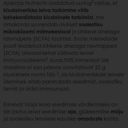
2
Ajakirjas
Nutrients
avaldatud uuring
näitas, et
kiudainerikka leiva tarbimine võib
kahekordistada kiudainete tarbimist
, mis
omakorda suurendab oluliselt
soolestiku
mikrobioomi mitmekesisust
ja ühikese ahelaga
rasvhapete (SCFA) tootmist. Soole mikroobide
poolt toodetud lühikese ahelaga rasvhapped
(SCFA) aitavad kehal säilitada tervet
2
immuunsüsteemi
. Kuna 90% inimestest üle
maailma ei saa päevas soovitatavat 25 g
3
kiudainete normi täis
, siis kiudainerikkale leivale
üleminek aitab parandada seedimist, soolestiku
tervist ja üldist immuunsust.
Erinevat tüüpi leiva seedimise võrdlemiseks on
siin jaotus leiva seedimise
aja
, glükeemilise
mõju
ja soolestiku tervisele kasulike
omaduste
kohta: