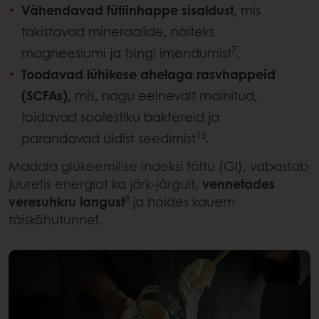
Vähendavad fütiinhappe sisaldust
, mis
takistavad mineraalide, näiteks
7
magneesiumi ja tsingi imendumist
.
Toodavad lühikese ahelaga rasvhappeid
(SCFAs)
, mis, nagu eelnevalt mainitud,
toidavad soolestiku baktereid ja
15
parandavad üldist seedimist
.
Madala glükeemilise indeksi tõttu (GI), vabastab
juuretis energiat ka järk-järgult,
vennetades
8
veresuhkru langust
ja hoides kauem
täiskõhutunnet.