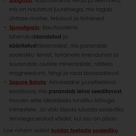
Softgrain
: Kasutusvalmis terad ja seemned,
mis on hautatud juuretisega, mis tagab
ühtlase maitse, tekstuuri ja toitained.
Sproutgrain
: Kasutusvalmis
lahendus
idandatud
ja
kääritatud
täisteradest, mis parandab
soolestiku tervist, toitainete imendumist ja
suurendab oluliste mineraalide, näiteks
magneesiumi, tsingi ja raua biosaadavust.
Sapore Baiota
: Ainulaadne juuretiseleiva
koostisosa, mis
parandab leiva seeditavust
,
muutes selle ideaalseks tundliku kõhuga
inimestele. Ja võib lõpuks lubada soolestiku
tervisega seotud väidet, kui sisu on piisav.
Loe rohem sellest
kuidas toetada soolestiku