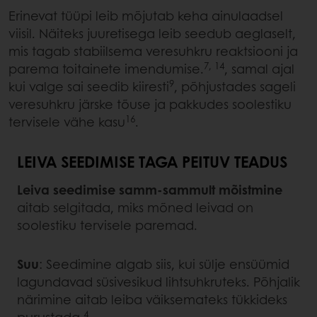
Erinevat tüüpi leib mõjutab keha ainulaadsel
viisil. Näiteks juuretisega leib seedub aeglaselt,
mis tagab stabiilsema veresuhkru reaktsiooni ja
7, 14
parema toitainete imendumise.
, samal ajal
9
kui valge sai seedib kiiresti
, põhjustades sageli
veresuhkru järske tõuse ja pakkudes soolestiku
16
tervisele vähe kasu
.
LEIVA SEEDIMISE TAGA PEITUV TEADUS
Leiva seedimise samm-sammult mõistmine
aitab selgitada, miks mõned leivad on
soolestiku tervisele paremad.
Suu
: Seedimine algab siis, kui sülje ensüümid
lagundavad süsivesikud lihtsuhkruteks. Põhjalik
närimine aitab leiba väiksemateks tükkideks
4