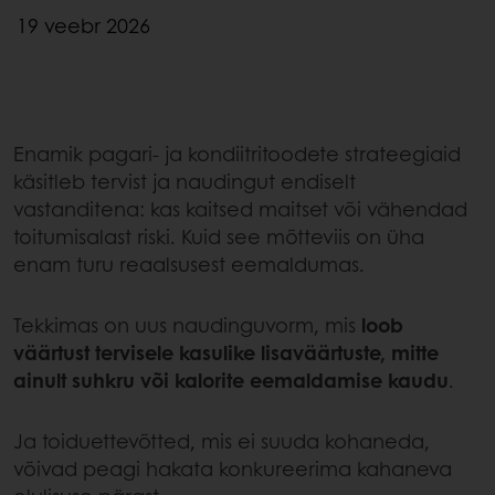
19 veebr 2026
Enamik pagari- ja kondiitritoodete strateegiaid
käsitleb tervist ja naudingut endiselt
vastanditena: kas kaitsed maitset või vähendad
toitumisalast riski. Kuid see mõtteviis on üha
enam turu reaalsusest eemaldumas.
Tekkimas on uus naudinguvorm, mis
loob
väärtust tervisele kasulike lisaväärtuste, mitte
ainult suhkru või kalorite eemaldamise kaudu
.
Ja toiduettevõtted, mis ei suuda kohaneda,
võivad peagi hakata konkureerima kahaneva