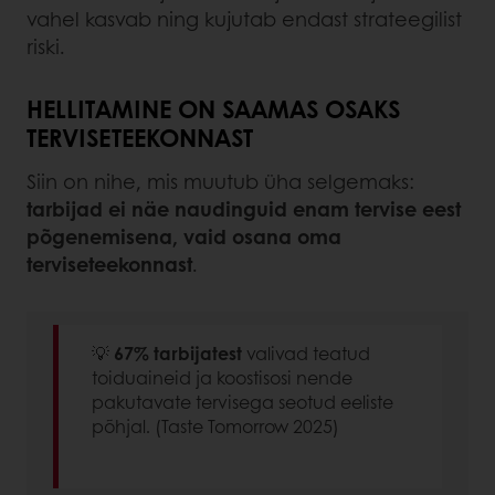
vahel kasvab ning kujutab endast strateegilist
riski.
HELLITAMINE ON SAAMAS OSAKS
TERVISETEEKONNAST
Siin on nihe, mis muutub üha selgemaks:
tarbijad ei näe naudinguid enam tervise eest
põgenemisena, vaid osana oma
terviseteekonnast
.
💡
67% tarbijatest
valivad teatud
toiduaineid ja koostisosi nende
pakutavate tervisega seotud eeliste
põhjal. (Taste Tomorrow 2025)