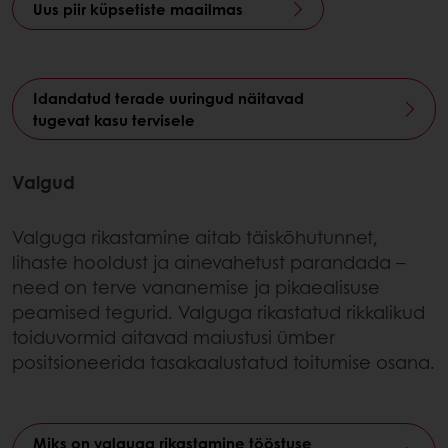
Uus piir küpsetiste maailmas
Idandatud terade uuringud näitavad
tugevat kasu tervisele
Valgud
Valguga rikastamine aitab täiskõhutunnet,
lihaste hooldust ja ainevahetust parandada –
need on terve vananemise ja pikaealisuse
peamised tegurid. Valguga rikastatud rikkalikud
toiduvormid aitavad maiustusi ümber
positsioneerida tasakaalustatud toitumise osana.
Miks on valguga rikastamine tööstuse