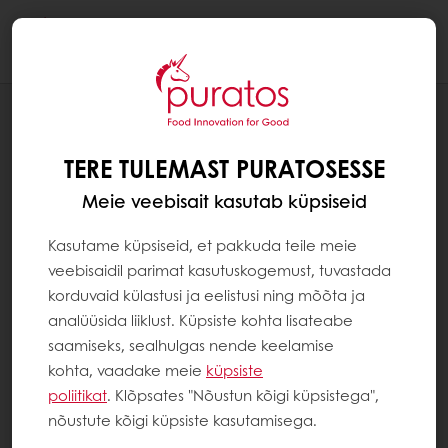
Togg
navi
BLOGI
PAREM NAUDING: VÄÄRTUSE,
TERE TULEMAST PURATOSESSE
EMOTSIOONIDE JA TERVISE
ÜMBERKUJUNDAMINE TOIDUTÖÖSTUSES
Meie veebisait kasutab küpsiseid
Kasutame küpsiseid, et pakkuda teile meie
veebisaidil parimat kasutuskogemust, tuvastada
korduvaid külastusi ja eelistusi ning mõõta ja
analüüsida liiklust. Küpsiste kohta lisateabe
saamiseks, sealhulgas nende keelamise
kohta, vaadake meie
küpsiste
poliitikat
. Klõpsates "Nõustun kõigi küpsistega",
nõustute kõigi küpsiste kasutamisega.