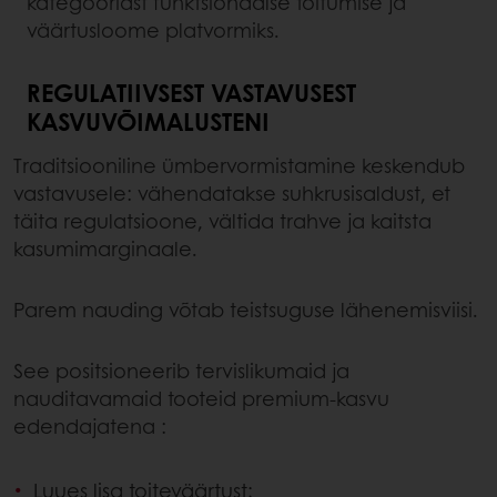
kategooriast funktsionaalse toitumise ja
väärtusloome platvormiks.
REGULATIIVSEST VASTAVUSEST
KASVUVÕIMALUSTENI
Traditsiooniline ümbervormistamine keskendub
vastavusele: vähendatakse suhkrusisaldust, et
täita regulatsioone, vältida trahve ja kaitsta
kasumimarginaale.
Parem nauding võtab teistsuguse lähenemisviisi.
See positsioneerib tervislikumaid ja
nauditavamaid tooteid premium-kasvu
edendajatena :
Luues lisa toiteväärtust;