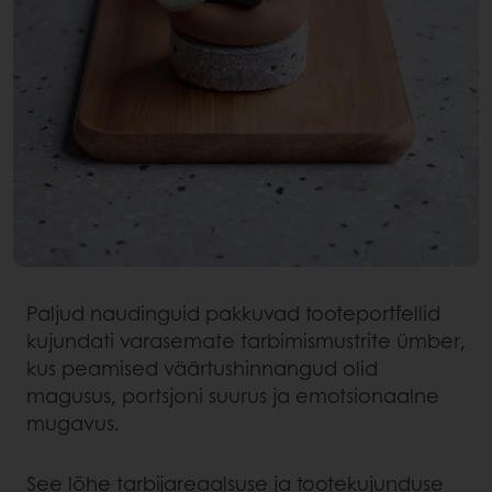
Paljud naudinguid pakkuvad tooteportfellid
kujundati varasemate tarbimismustrite ümber,
kus peamised väärtushinnangud olid
magusus, portsjoni suurus ja emotsionaalne
mugavus.
See lõhe tarbijareaalsuse ja tootekujunduse