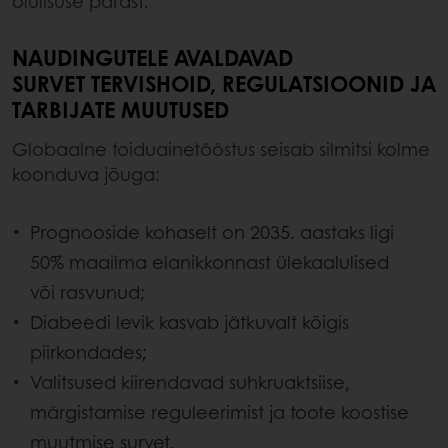
olulisuse pärast.
NAUDINGUTELE AVALDAVAD
SURVET TERVISHOID, REGULATSIOONID JA
TARBIJATE MUUTUSED
Globaalne toiduainetööstus seisab silmitsi kolme
koonduva jõuga:
Prognooside kohaselt on 2035. aastaks ligi
50% maailma elanikkonnast ülekaalulised
või rasvunud;
Diabeedi levik kasvab jätkuvalt kõigis
piirkondades;
Valitsused kiirendavad suhkruaktsiise,
märgistamise reguleerimist ja toote koostise
muutmise survet.