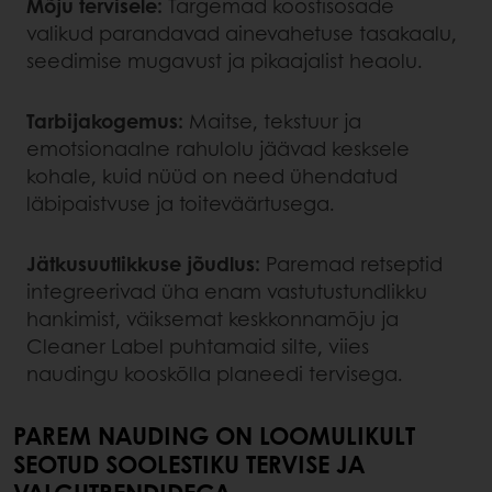
Mõju tervisele:
Targemad koostisosade
valikud parandavad ainevahetuse tasakaalu,
seedimise mugavust ja pikaajalist heaolu.
Tarbijakogemus:
Maitse, tekstuur ja
emotsionaalne rahulolu jäävad kesksele
kohale, kuid nüüd on need ühendatud
läbipaistvuse ja toiteväärtusega.
Jätkusuutlikkuse jõudlus:
Paremad retseptid
integreerivad üha enam vastutustundlikku
hankimist, väiksemat keskkonnamõju ja
Cleaner Label puhtamaid silte, viies
naudingu kooskõlla planeedi tervisega.
PAREM NAUDING ON LOOMULIKULT
SEOTUD SOOLESTIKU TERVISE JA