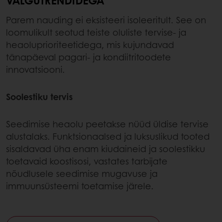
VALGUTRENDIDEGA
Parem nauding ei eksisteeri isoleeritult. See on
loomulikult seotud teiste oluliste tervise- ja
heaoluprioriteetidega, mis kujundavad
tänapäeval pagari- ja kondiitritoodete
innovatsiooni.
Soolestiku tervis
Seedimise heaolu peetakse nüüd üldise tervise
alustalaks. Funktsionaalsed ja luksuslikud tooted
sisaldavad üha enam kiudaineid ja soolestikku
toetavaid koostisosi, vastates tarbijate
nõudlusele seedimise mugavuse ja
immuunsüsteemi toetamise järele.