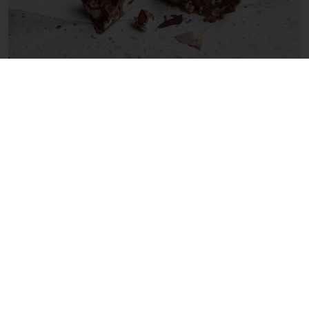
ÄRIVÕIMALUSED
Suurem nautimine ei ole lühiajaline trend. See
peegeldab sügavamaid struktuurilisi muutusi
järgmistes valdkondades:
rahvatervise prioriteedid
tarbija käitumine
regulatiivsed raamistikud