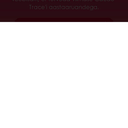
Trace'i aastaaruandega.
Mine meie ettevõtte veebisaidile
Veebis 24/7
Eksklusiivsed pakkumised
Inspireerivad retseptid
Klientide ülevaated
Uudised ja trendid
Kõik tooted
Retseptid
Teenused
Tarbijauuring
Ettevõttest