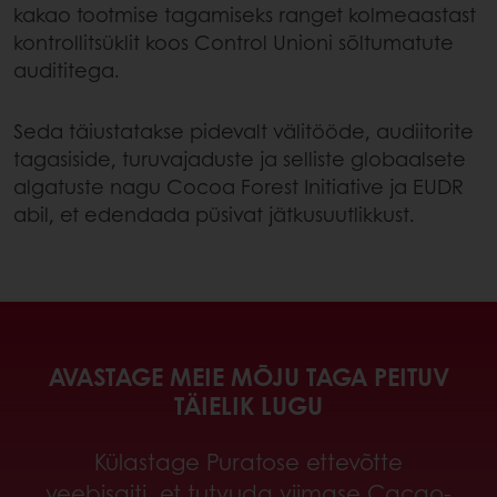
kakao tootmise tagamiseks ranget kolmeaastast
kontrollitsüklit koos Control Unioni sõltumatute
audititega.
Seda täiustatakse pidevalt välitööde, audiitorite
tagasiside, turuvajaduste ja selliste globaalsete
algatuste nagu Cocoa Forest Initiative ja EUDR
abil, et edendada püsivat jätkusuutlikkust.
AVASTAGE MEIE MÕJU TAGA PEITUV
TÄIELIK LUGU
Külastage Puratose ettevõtte
veebisaiti, et tutvuda viimase Cacao-