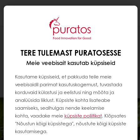
Togg
navi
TERE TULEMAST PURATOSESSE
Meie veebisait kasutab küpsiseid
Kasutame küpsiseid, et pakkuda teile meie
veebisaidil parimat kasutuskogemust, tuvastada
korduvaid külastusi ja eelistusi ning mõõta ja
analüüsida liiklust. Küpsiste kohta lisateabe
saamiseks, sealhulgas nende keelamise
kohta, vaadake meie
küpsiste poliitikat
. Klõpsates
"Nõustun kõigi küpsistega", nõustute kõigi küpsiste
kasutamisega.