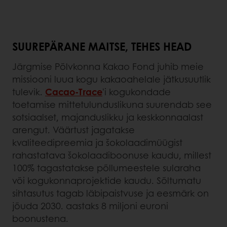
SUUREPÄRANE MAITSE, TEHES HEAD
Järgmise Põlvkonna Kakao Fond juhib meie
missiooni luua kogu kakaoahelale jätkusuutlik
tulevik.
Cacao-Trace
'i kogukondade
toetamise mittetulunduslikuna suurendab see
sotsiaalset, majanduslikku ja keskkonnaalast
arengut. Väärtust jagatakse
kvaliteedipreemia ja šokolaadimüügist
rahastatava šokolaadiboonuse kaudu, millest
100% tagastatakse põllumeestele sularaha
või kogukonnaprojektide kaudu. Sõltumatu
sihtasutus tagab läbipaistvuse ja eesmärk on
jõuda 2030. aastaks 8 miljoni euroni
boonustena.