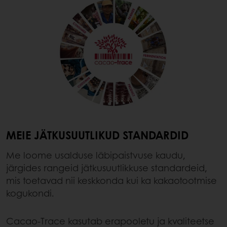
MEIE JÄTKUSUUTLIKUD STANDARDID
Me loome usalduse läbipaistvuse kaudu,
järgides rangeid jätkusuutlikkuse standardeid,
mis toetavad nii keskkonda kui ka kakaotootmise
kogukondi.
Cacao-Trace kasutab erapooletu ja kvaliteetse