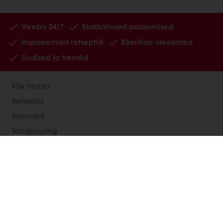
Veebis 24/7
Eksklusiivsed pakkumised
Inspireerivad retseptid
Klientide ülevaated
Uudised ja trendid
Kõik tooted
Retseptid
Teenused
Tarbijauuring
Ettevõttest
Uudised
Võta ühendust
Vali riik