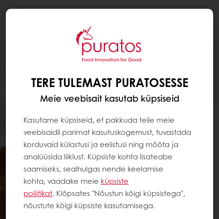
Togg
navi
TERE TULEMAST PURATOSESSE
Meie veebisait kasutab küpsiseid
Kasutame küpsiseid, et pakkuda teile meie
veebisaidil parimat kasutuskogemust, tuvastada
korduvaid külastusi ja eelistusi ning mõõta ja
analüüsida liiklust. Küpsiste kohta lisateabe
saamiseks, sealhulgas nende keelamise
kohta, vaadake meie
küpsiste
poliitikat
. Klõpsates "Nõustun kõigi küpsistega",
nõustute kõigi küpsiste kasutamisega.